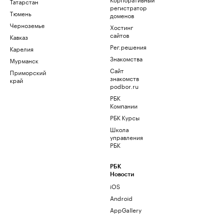
Татарстан
регистратор
Тюмень
доменов
Черноземье
Хостинг
сайтов
Кавказ
Рег.решения
Карелия
Знакомства
Мурманск
Сайт
Приморский
знакомств
край
podbor.ru
РБК
Компании
РБК Курсы
Школа
управления
РБК
РБК
Новости
iOS
Android
AppGallery