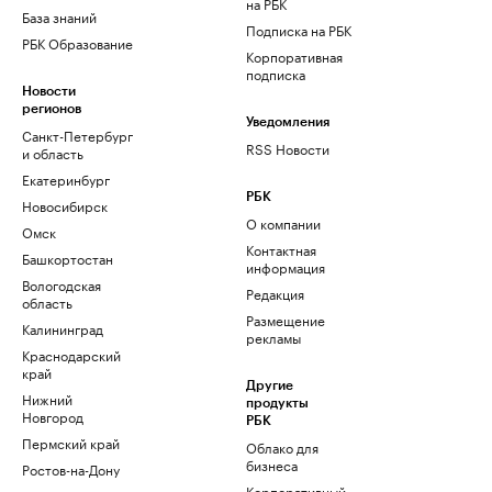
на РБК
База знаний
Подписка на РБК
РБК Образование
Корпоративная
подписка
Новости
регионов
Уведомления
Санкт-Петербург
RSS Новости
и область
Екатеринбург
РБК
Новосибирск
О компании
Омск
Контактная
Башкортостан
информация
Вологодская
Редакция
область
Размещение
Калининград
рекламы
Краснодарский
край
Другие
Нижний
продукты
Новгород
РБК
Пермский край
Облако для
бизнеса
Ростов-на-Дону
Корпоративный