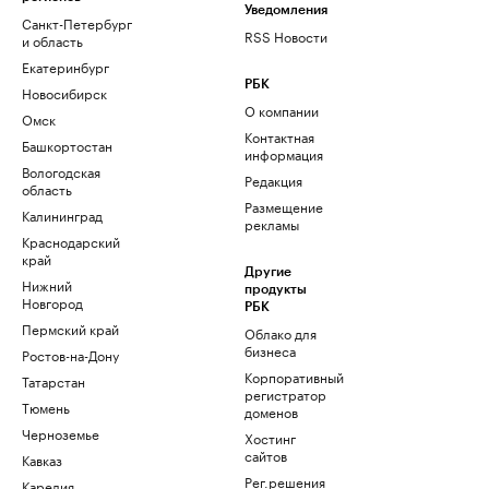
Уведомления
Санкт-Петербург
RSS Новости
и область
Екатеринбург
РБК
Новосибирск
О компании
Омск
Контактная
Башкортостан
информация
Вологодская
Редакция
область
Размещение
Калининград
рекламы
Краснодарский
край
Другие
Нижний
продукты
Новгород
РБК
Пермский край
Облако для
бизнеса
Ростов-на-Дону
Корпоративный
Татарстан
регистратор
Тюмень
доменов
Черноземье
Хостинг
сайтов
Кавказ
Рег.решения
Карелия