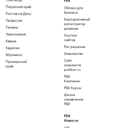
РБК
Пермский край
Облако для
бизнеса
Ростов-на-Дону
Корпоративный
Татарстан
регистратор
Тюмень
доменов
Черноземье
Хостинг
сайтов
Кавказ
Рег.решения
Карелия
Знакомства
Мурманск
Сайт
Приморский
знакомств
край
podbor.ru
РБК
Компании
РБК Курсы
Школа
управления
РБК
РБК
Новости
iOS