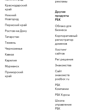
рекламы
Краснодарский
край
Другие
Нижний
продукты
Новгород
РБК
Пермский край
Облако для
бизнеса
Ростов-на-Дону
Корпоративный
Татарстан
регистратор
Тюмень
доменов
Черноземье
Хостинг
сайтов
Кавказ
Рег.решения
Карелия
Знакомства
Мурманск
Сайт
Приморский
знакомств
край
podbor.ru
РБК
Компании
РБК Курсы
Школа
управления
РБК