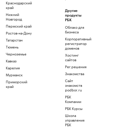
Краснодарский
край
Другие
Нижний
продукты
Новгород
РБК
Пермский край
Облако для
бизнеса
Ростов-на-Дону
Корпоративный
Татарстан
регистратор
Тюмень
доменов
Черноземье
Хостинг
сайтов
Кавказ
Рег.решения
Карелия
Знакомства
Мурманск
Сайт
Приморский
знакомств
край
podbor.ru
РБК
Компании
РБК Курсы
Школа
управления
РБК