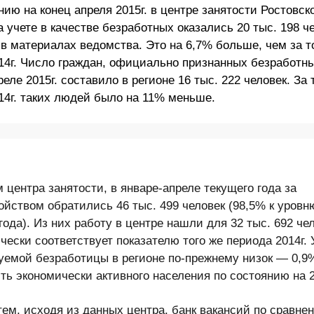
нию на конец апреля 2015г. в центре занятости Ростовск
а учете в качестве безработных оказались 20 тыс. 198 че
 в материалах ведомства. Это на 6,7% больше, чем за т
14г. Число граждан, официально признанных безработн
еле 2015г. составило в регионе 16 тыс. 222 человек. За 
14г. таких людей было на 11% меньше.
 центра занятости, в январе-апреле текущего года за
ойством обратились 46 тыс. 499 человек (98,5% к уровн
года). Из них работу в центре нашли для 32 тыс. 692 чел
ически соответствует показателю того же периода 2014г.
уемой безработицы в регионе по-прежнему низок — 0,9
ть экономически активного населения по состоянию на 2
тем, исходя из данных центра, банк вакансий по сравне