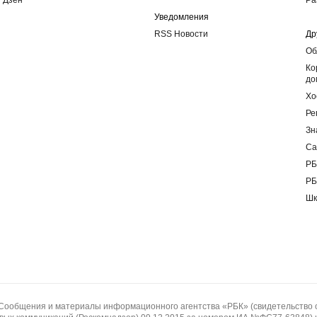
Дзен
Ра
Уведомления
RSS Новости
Др
Об
Ко
до
Хо
Ре
Зн
Са
РБ
РБ
Шк
щения и материалы информационного агентства «РБК» (свидетельство о 