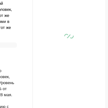
ой
ловек,
от же
ыми в
тот же
ю
овек,
 Уровень
% от
8 мая.
нию с