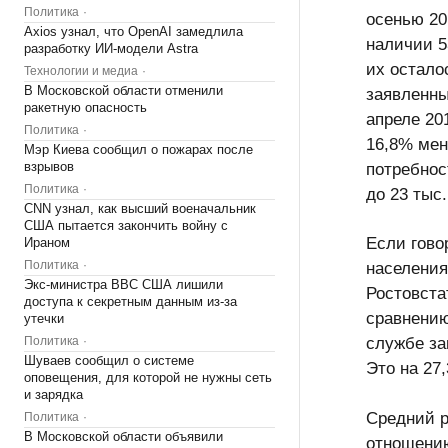
Политика
осенью 20
Axios узнал, что OpenAI замедлила
наличии 5
разработку ИИ-модели Astra
их остало
Технологии и медиа
В Московской области отменили
заявленны
ракетную опасность
апреле 201
Политика
16,8% мен
Мэр Киева сообщил о пожарах после
взрывов
потребнос
Политика
до 23 тыс.
CNN узнал, как высший военачальник
США пытается закончить войну с
Если гово
Ираном
Политика
населения 
Экс-министра ВВС США лишили
Ростовста
доступа к секретным данным из-за
сравнению
утечки
Политика
службе за
Шуваев сообщил о системе
Это на 27
оповещения, для которой не нужны сеть
и зарядка
Средний р
Политика
В Московской области объявили
отношению