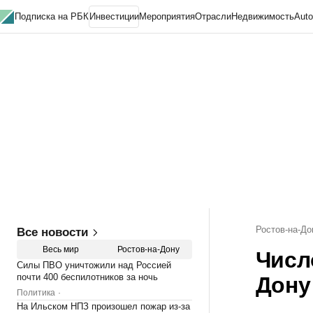
Подписка на РБК
Инвестиции
Мероприятия
Отрасли
Недвижимость
Aut
Визионеры
Национальные проекты
Город
Стиль
Крипто
РБК Бизнес-сред
Спецпроекты
Проверка контрагентов
Политика
Экономика
Бизнес
Технол
Ростов-на-До
Все новости
Весь мир
Ростов-на-Дону
Числ
Силы ПВО уничтожили над Россией
почти 400 беспилотников за ночь
Дону
Политика
На Ильском НПЗ произошел пожар из-за