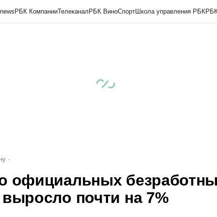
onews
РБК Компании
Телеканал
РБК Вино
Спорт
Школа управления РБК
РБК
а
Дискуссионный клуб
Исследования
Кредитные рейтинги
Франшизы
Газета
огии и медиа
Финансы
Рынок наличной валюты
ну
о официальных безработны
 выросло почти на 7%