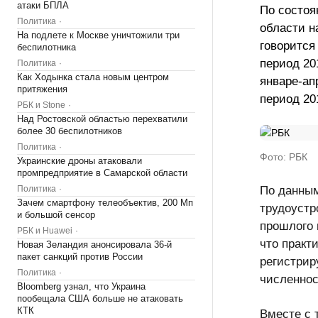
атаки БПЛА
По состоя
Политика
области н
На подлете к Москве уничтожили три
говорится
беспилотника
период 20
Политика
Как Ходынка стала новым центром
январе-апр
притяжения
период 20
РБК и Stone
Над Ростовской областью перехватили
более 30 беспилотников
Политика
Фото: РБК
Украинские дроны атаковали
промпредприятие в Самарской области
Политика
По данным
Зачем смартфону телеобъектив, 200 Мп
трудоустр
и большой сенсор
прошлого 
РБК и Huawei
что практ
Новая Зеландия анонсировала 36-й
пакет санкций против России
регистрир
Политика
численнос
Bloomberg узнал, что Украина
пообещала США больше не атаковать
КТК
Вместе с 