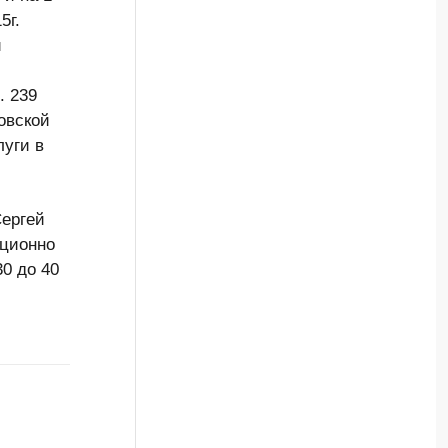
5г.
и
. 239
овской
луги в
Сергей
иционно
0 до 40