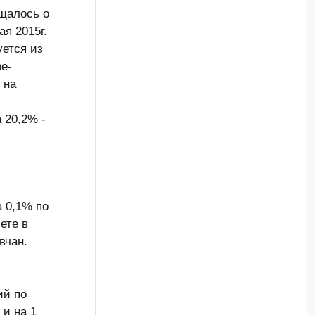
бщалось о
ая 2015г.
уется из
е-
 на
 20,2% -
 0,1% по
ете в
вчан.
ий по
 и на 1