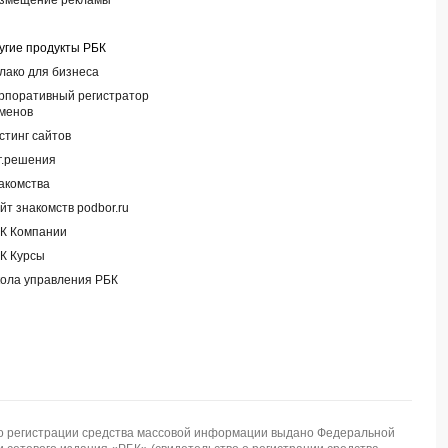
змещение рекламы
угие продукты РБК
лако для бизнеса
рпоративный регистратор
менов
стинг сайтов
г.решения
акомства
йт знакомств podbor.ru
К Компании
К Курсы
ола управления РБК
регистрации средства массовой информации выдано Федеральной