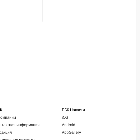
К
РБК Новости
компании
iOS
нтактная информация
Android
дакция
AppGallery