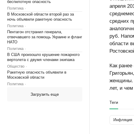
беспилотную опасность
апреля 201
Политика
среднемес
В Московской области второй раз за
ночь объявили ракетную опасность
средних п
Политика
аналогичн
Пентагон отстранил генерала,
руб. Напо
отвечавшего за помощь Украине и фланг
НАТО
области в
Политика
Ростовско
В США произошло крушение пожарного
вертолета с двумя членами экипажа
Как ранее
Общество
Ракетную опасность объявили в
Григорьян
Московской области
женщины. 
Политика
лет, и че
Загрузить еще
Теги
Инфляция