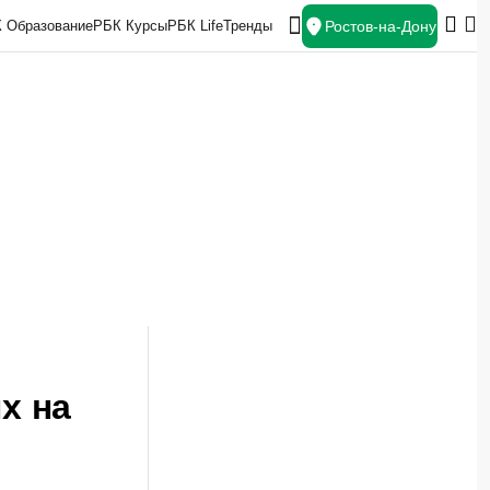
Ростов-на-Дону
 Образование
РБК Курсы
РБК Life
Тренды
Спецпроекты СПб
Конференции СПб
х на