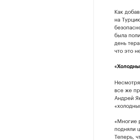
Как добав
на Турцию
безопасно
была пол
день тера
что это н
«Холодны
Несмотря
все же пр
Андрей Я
«холодны
«Многие р
подняли ц
Теперь, ч