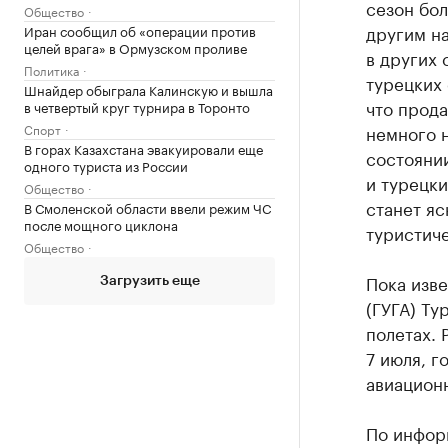
сезон бо
Общество
другим н
Иран сообщил об «операции против
целей врага» в Ормузском проливе
в других 
Политика
турецких 
Шнайдер обыграла Калинскую и вышла
что прода
в четвертый круг турнира в Торонто
немного н
Спорт
В горах Казахстана эвакуировали еще
состоянии
одного туриста из России
и турецки
Общество
станет яс
В Смоленской области ввели режим ЧС
после мощного циклона
туристич
Общество
Пока изве
Загрузить еще
(ГУГА) Т
полетах. 
7 июля, г
авиацион
По инфор