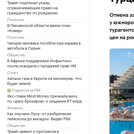
Трамп подписал указы,
ограничивающие право на
гражданство по рождению
Отмена з
Политика
у южнорос
В Пензенской области ввели план
«Ковер»
турагентс
Политика
цен на ро
Четыре человека погибли при взрыве в
автобусе в Сирии
Общество
В Африке поддержали Инфантино
после скандала с продажей прав ЧМ
Спорт
Запасы газа в Европе на минимуме. Что
будет зимой
Подписка на РБК
Экс-глава Mind Money признала вину
по «делу брокеров» о хищении ₽7 млрд
Финансы
Как изучали Луну: от изобретения
телескопа до высадки. Видео РБК
Общество
Трамп заявил о прогрессе в