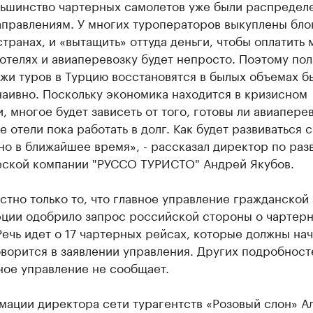
льшинство чартерных самолетов уже были распредел
аправлениям. У многих туроператоров выкуплены бло
странах, и «вытащить» оттуда деньги, чтобы оплатить 
отелях и авиаперевозку будет непросто. Поэтому пол
жи туров в Турцию восстановятся в былых объемах б
аивно. Поскольку экономика находится в кризисном
, многое будет зависеть от того, готовы ли авиапере
е отели пока работать в долг. Как будет развиваться 
но в ближайшее время», - рассказал директор по раз
еской компании "РУССО ТУРИСТО" Андрей Якубов.
стно только то, что главное управление гражданской
урции одобрило запрос российской стороны о чартер
Речь идет о 17 чартерных рейсах, которые должны нач
оворится в заявлении управления. Других подробност
ное управление не сообщает.
мации директора сети турагентств «Розовый слон» А