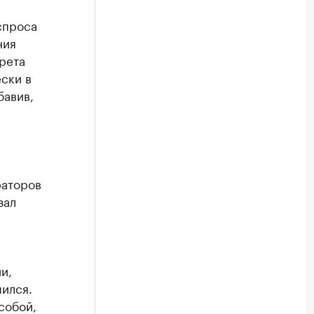
спроса
ния
рета
ски в
бавив,
раторов
зал
и,
шился.
собой,