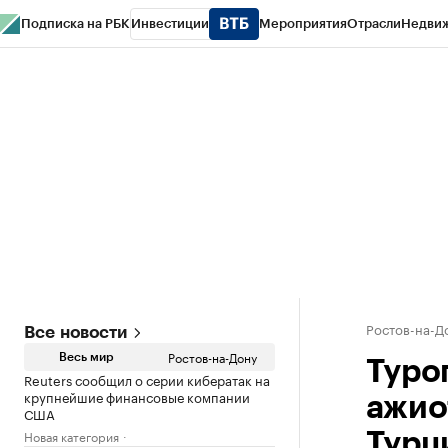
Подписка на РБК
Инвестиции
Мероприятия
Отрасли
Недви
РБК Курсы
РБК Life
Тренды
Визионеры
Национальные проекты
Горо
Спецпроекты СПб
Конференции СПб
Спецпроекты
Проверка конт
Ростов-на-Д
Все новости
Ростов-на-Дону
Весь мир
Туро
Reuters сообщил о серии кибератак на
крупнейшие финансовые компании
ажио
США
Новая категория
Турц