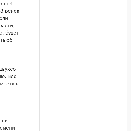
ено 4
 3 рейса
сли
расти,
о, будет
ть об
двухсот
ию. Все
места в
ение
ремени