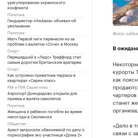
урегулировании украинского
конфликта
Политика
Гендиректор «ИжАвиа» объявил об
увольнении
Политика
Фото: odih
Матч Первой лиги перенесли из-за
проблем с вылетом «Сочи» в Москву
В ожидан
Спорт
Перешедший в «Лидс» Траффорд стал
самым дорогим британским вратарем
Некоторы
Спорт
курорты Т
Как устроены приватные террасы в
как пояс
квартирах «Серии плюс»
продаются
РБК и ПИК Серия плюс
Аэропорт Домодедово открыли для
чартеров
приема и вылета самолетов
станет же
Политика
организа
Женщина и ребенок погибли во время
непогоды в Смоленске
Общество
«Дело в т
Арест запросили обвиняемой по делу о
связи с з
порнографии экс-участнице «Дома-2»