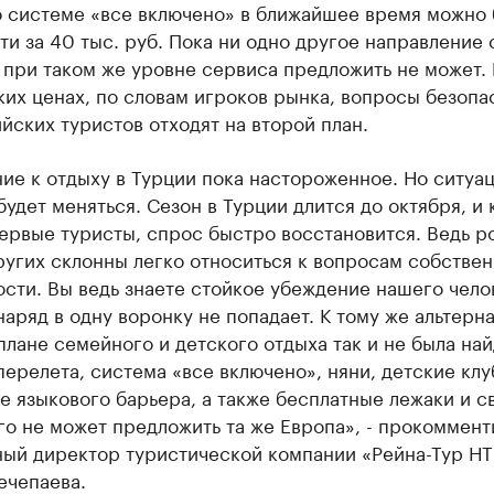
о системе «все включено» в ближайшее время можно 
и за 40 тыс. руб. Пока ни одно другое направление 
 при таком же уровне сервиса предложить не может.
ких ценах, по словам игроков рынка, вопросы безопа
йских туристов отходят на второй план.
е к отдыху в Турции пока настороженное. Но ситуац
будет меняться. Сезон в Турции длится до октября, и 
ервые туристы, спрос быстро восстановится. Ведь р
угих склонны легко относиться к вопросам собстве
сти. Вы ведь знаете стойкое убеждение нашего чело
аряд в одну воронку не попадает. К тому же альтерн
плане семейного и детского отдыха так и не была най
перелета, система «все включено», няни, детские клу
е языкового барьера, а также бесплатные лежаки и с
го не может предложить та же Европа», - прокоммен
ный директор туристической компании «Рейна-Тур НТ
ечепаева.