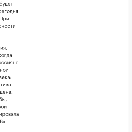
будет
сегодня
 При
сности
ия,
когда
оссияне
нной
века:
атива
дена.
бы,
вои
тировала
В»