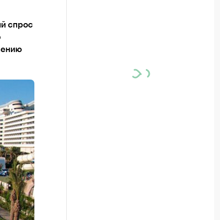
ый спрос
ю
ижению