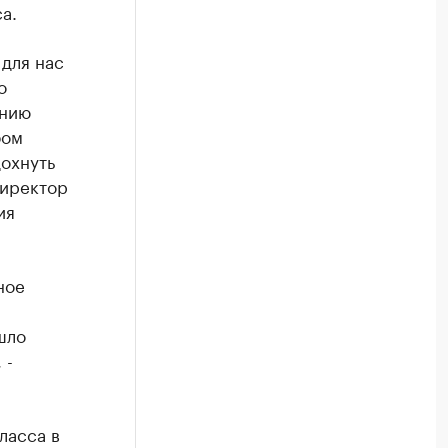
а.
 для нас
о
ению
бом
дохнуть
директор
ия
ное
шло
 -
ласса в