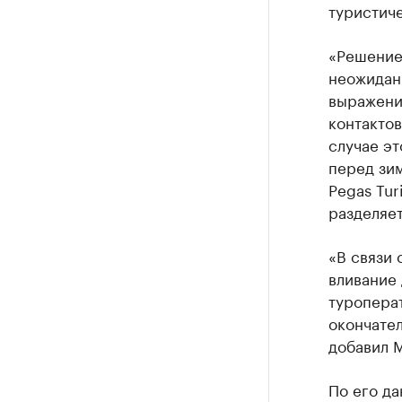
туристиче
«Решение 
неожиданн
выражени
контактов
случае эт
перед зи
Pegas Tur
разделяет
«В связи 
вливание 
туроперат
окончател
добавил 
По его да