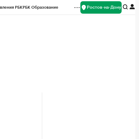
Ростов-на-Дону
вления РБК
РБК Образование
редитные рейтинги
Франшизы
Газета
ок наличной валюты