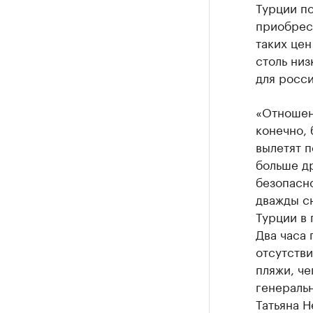
Турции п
приобрест
таких цен
столь низ
для росси
«Отношени
конечно, 
вылетят п
больше др
безопасно
дважды сн
Турции в 
Два часа 
отсутстви
пляжи, че
генераль
Татьяна Н