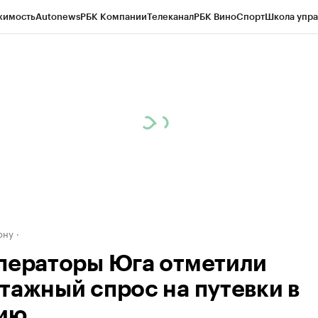
жимость
Autonews
РБК Компании
Телеканал
РБК Вино
Спорт
Школа упра
д
Стиль
Крипто
РБК Бизнес-среда
Дискуссионный клуб
Исследования
К
рагентов
Политика
Экономика
Бизнес
Технологии и медиа
Финансы
Рын
ону
ператоры Юга отметили
тажный спрос на путевки в
ию