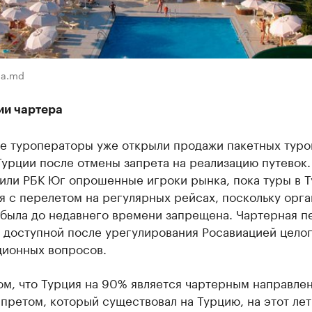
na.md
ии чартера
е туроператоры уже открыли продажи пакетных туро
урции после отмены запрета на реализацию путевок.
нили РБК Юг опрошенные игроки рынка, пока туры в 
 с перелетом на регулярных рейсах, поскольку орга
 была до недавнего времени запрещена. Чартерная п
 доступной после урегулирования Росавиацией целог
ционных вопросов.
ом, что Турция на 90% является чартерным направле
апретом, который существовал на Турцию, на этот ле