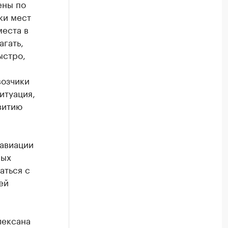
ены по
ки мест
места в
агать,
ыстро,
возчики
ситуация,
витию
 авиации
ных
аться с
ей
лексана