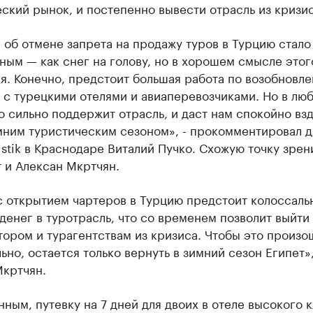
ский рынок, и постепенно вывести отрасль из кризис
об отмене запрета на продажу туров в Турцию стало
ым — как снег на голову, но в хорошем смысле этог
я. Конечно, предстоит большая работа по возобновл
 с турецкими отелями и авиаперевозчиками. Но в лю
о сильно поддержит отрасль, и даст нам спокойно вз
мним туристическим сезоном», - прокомментировал 
istik в Краснодаре Виталий Пучко. Схожую точку зрен
 и Алексан Мкртчян.
с открытием чартеров в Турцию предстоит колоссаль
денег в туротрасль, что со временем позволит выйти
ором и турагентствам из кризиса. Чтобы это произо
ьно, остается только вернуть в зимний сезон Египет»,
Мкртчян.
нным, путевку на 7 дней для двоих в отеле высокого к