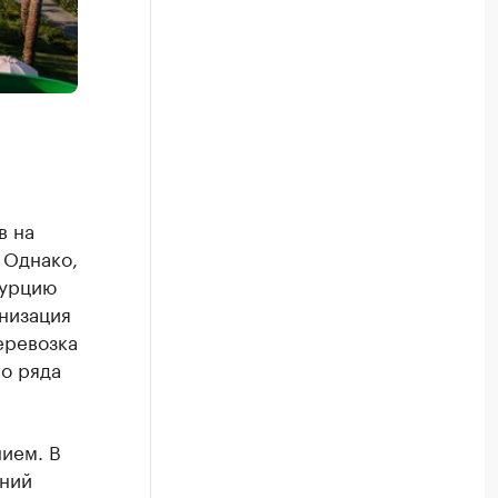
в на
 Однако,
Турцию
низация
еревозка
о ряда
нием. В
тний