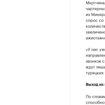
Мкртчяна,
чартерных
из Минера
спрос со
количеств
увеличено
ажиотажн
«У нас уж
направлен
звонков с
ждут лишь
турецких 
Выход из
По словам
способно