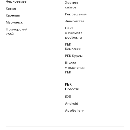
Черноземье
Хостинг
сайтов
Кавказ
Рег.решения
Карелия
Знакомства
Мурманск
Сайт
Приморский
знакомств
край
podbor.ru
РБК
Компании
РБК Курсы
Школа
управления
РБК
РБК
Новости
iOS
Android
AppGallery