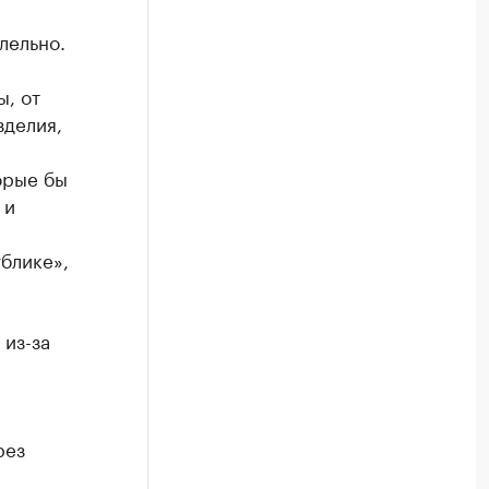
лельно.
, от
зделия,
орые бы
 и
блике»,
из-за
рез