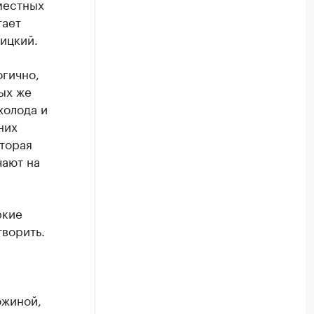
местных
тает
вицкий.
огично,
ых же
холода и
них
торая
чают на
ркие
ворить.
ожиной,