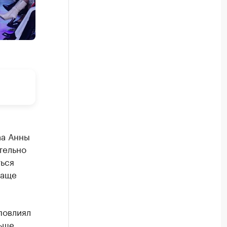
na Анны
тельно
ться
чаще
повлиял
ньше