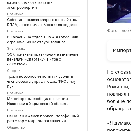
ежедневных отключений
электроэнергии
Политика
Собянин показал кадры с почти 2 тыс.
БПЛА, летевшими к Москве за неделю
Фото: Глеб 
Политика
В Хакасии на отдельных АЗС отменили
ограничения на отпуск топлива
Экономика
Импорт
ЭСК признала правильным назначение
пенальти «Спартаку» в игре с
«Ахматом»
Спорт
По слова
Трамп возобновил попытки уволить
основате
члена совета управляющих ФРС Лизу
Рожиной,
Кук
повлиял н
Политика
Минобороны сообщило о взятии
больше л
Ивановки в Харьковской области
обращают
Политика
Пашинян и Алиев провели телефонный
разговор о мирном соглашении
«Я думаю
Общество
положител