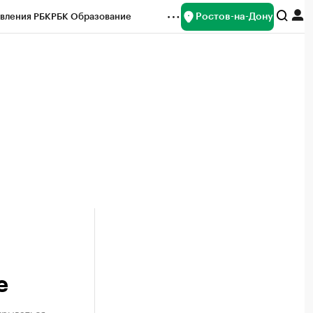
Ростов-на-Дону
вления РБК
РБК Образование
редитные рейтинги
Франшизы
Газета
ок наличной валюты
е
крываться