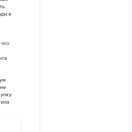
ть.
оды в
 что
нта
рум
 не
купку
тила