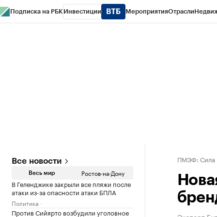
Подписка на РБК
Инвестиции
Мероприятия
Отрасли
Недви
РБК Курсы
РБК Life
Тренды
Визионеры
Национальные проекты
Горо
Спецпроекты СПб
Конференции СПб
Спецпроекты
Проверка конт
ПМЭФ: Сила
Все новости
Ростов-на-Дону
Весь мир
Нова
В Геленджике закрыли все пляжи после
атаки из-за опасности атаки БПЛА
брен
Политика
Против Сийярто возбудили уголовное
Эксперт Бу