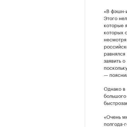
«В фэшн-и
Этого нел
которые я
которых 
несмотря 
российско
равнялся 
заявить о
поскольку
— поясни
Однако в 
большого
быстроза
«Очень мн
полгода-г