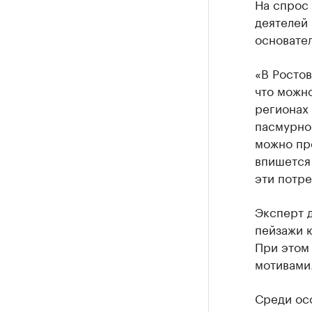
На спрос 
деятелей 
основател
«В Ростов
что можно
регионах 
пасмурнос
можно пр
впишется
эти потре
Эксперт д
пейзажи 
При этом
мотивами
Среди ос