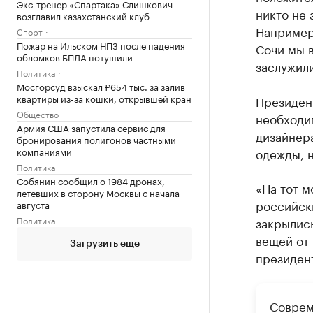
Экс-тренер «Спартака» Слишкович
никто не 
возглавил казахстанский клуб
Например,
Спорт
Пожар на Ильском НПЗ после падения
Сочи мы 
обломков БПЛА потушили
заслужили
Политика
Мосгорсуд взыскал ₽654 тыс. за залив
квартиры из-за кошки, открывшей кран
Президен
Общество
необходи
Армия США запустила сервис для
дизайнера
бронирования полигонов частными
компаниями
одежды, 
Политика
Собянин сообщил о 1984 дронах,
«На тот м
летевших в сторону Москвы с начала
российски
августа
Политика
закрылись
вещей от
Загрузить еще
президен
Соврем