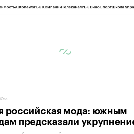
жимость
Autonews
РБК Компании
Телеканал
РБК Вино
Спорт
Школа упра
д
Стиль
Крипто
РБК Бизнес-среда
Дискуссионный клуб
Исследования
К
рагентов
Политика
Экономика
Бизнес
Технологии и медиа
Финансы
Рын
 Юга
я российская мода: южным
дам предсказали укрупнени
гранова: небольшим модным брендам юга придется расти или за