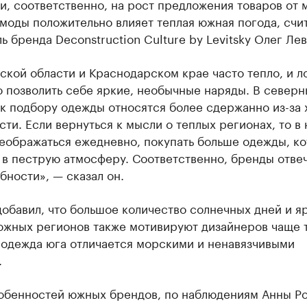
и, соответственно, на рост предложения товаров от 
моды положительно влияет теплая южная погода, счи
ь бренда Deconstruction Culture by Levitsky Олег Ле
ской области и Краснодарском крае часто тепло, и л
 позволить себе яркие, необычные наряды. В северн
к подбору одежды относятся более сдержанно из-за 
ти. Если вернуться к мысли о теплых регионах, то в 
еображаться ежедневно, покупать больше одежды, ко
 в пеструю атмосферу. Соответственно, бренды отве
бности», — сказал он.
обавил, что большое количество солнечных дней и я
южных регионов также мотивируют дизайнеров чаще т
 одежда юга отличается морскими и ненавязчивыми
.
обенностей южных брендов, по наблюдениям Анны Р