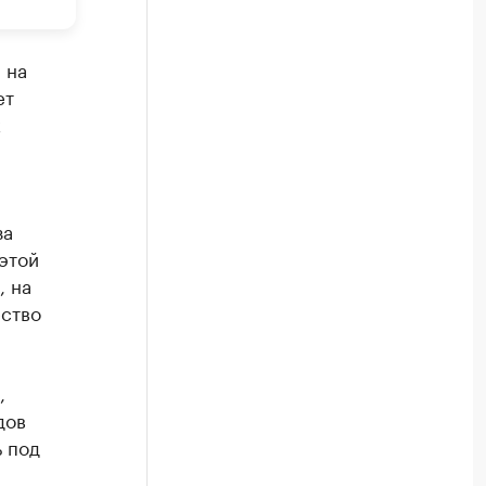
 на
ет
к
за
этой
, на
ество
,
дов
ь под