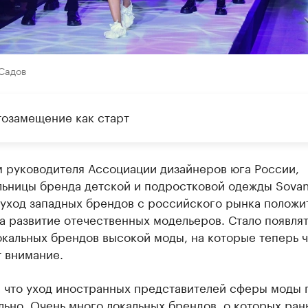
Садов
озамещение как старт
м руководителя Ассоциации дизайнеров юга России,
льницы бренда детской и подростковой одежды Sova
 уход западных брендов с российского рынка положи
а развитие отечественных модельеров. Стало появля
окальных брендов высокой моды, на которые теперь 
 внимание.
, что уход иностранных представителей сферы моды 
ьно. Очень много локальных брендов, о которых ра