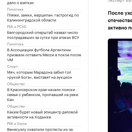
дело о взятках
Политика
После ухо
Пляжи, замки, марципан: гастрогид по
Калининградской области
отечеств
РБК и РСХБ
активно п
Белгородский оперштаб назвал число
пострадавших за сутки при атаках ВСУ
Политика
В Ассоциации футбола Аргентины
призвали оставить Месси в покое после
ЧМ
Спорт
Мяч, которым Марадона забил гол
«рукой Бога», выставят на аукцион
Общество
В Красноярском крае начали поиски
семьи с ребенком, пропавшей на реке
Кан
Общество
Каким будет новый эпицентр деловой
активности на Ходынке
РБК и Stone
Венесуэлу охватили протесты из-за