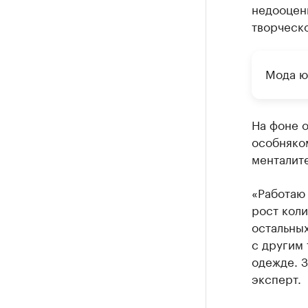
недооцен
творческо
Мода ю
На фоне о
особняком
менталит
«Работаю 
рост коли
остальных
с другим 
одежде. З
эксперт.