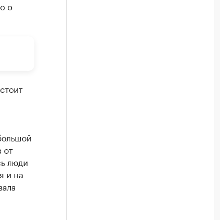
о о
стоит
а
большой
 от
сь люди
я и на
зала