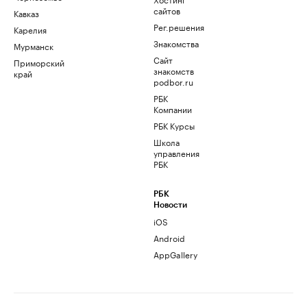
сайтов
Кавказ
Рег.решения
Карелия
Знакомства
Мурманск
Сайт
Приморский
знакомств
край
podbor.ru
РБК
Компании
РБК Курсы
Школа
управления
РБК
РБК
Новости
iOS
Android
AppGallery