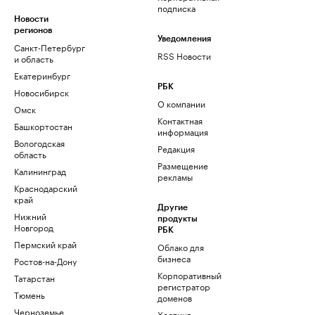
подписка
Новости
регионов
Уведомления
Санкт-Петербург
RSS Новости
и область
Екатеринбург
РБК
Новосибирск
О компании
Омск
Контактная
Башкортостан
информация
Вологодская
Редакция
область
Размещение
Калининград
рекламы
Краснодарский
край
Другие
Нижний
продукты
Новгород
РБК
Пермский край
Облако для
бизнеса
Ростов-на-Дону
Корпоративный
Татарстан
регистратор
Тюмень
доменов
Черноземье
Хостинг