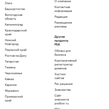
О компании
Омск
Контактная
Башкортостан
информация
Вологодская
Редакция
область
Размещение
Калининград
рекламы
Краснодарский
край
Другие
Нижний
продукты
Новгород
РБК
Пермский край
Облако для
бизнеса
Ростов-на-Дону
Корпоративный
Татарстан
регистратор
Тюмень
доменов
Черноземье
Хостинг
сайтов
Кавказ
Рег.решения
Карелия
Знакомства
Мурманск
Сайт
Приморский
знакомств
край
podbor.ru
РБК