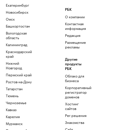
Екатеринбург
РБК
Новосибирск
О компании
Омск
Контактная
Башкортостан
информация
Вологодская
Редакция
область
Размещение
Калининград
рекламы
Краснодарский
край
Другие
Нижний
продукты
Новгород
РБК
Пермский край
Облако для
бизнеса
Ростов-на-Дону
Корпоративный
Татарстан
регистратор
Тюмень
доменов
Черноземье
Хостинг
сайтов
Кавказ
Рег.решения
Карелия
Знакомства
Мурманск
Сайт