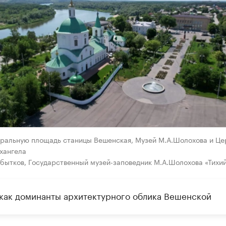
тральную площадь станицы Вешенская, Музей М.А.Шолохова и Це
хангела
бытков, Государственный музей-заповедник М.А.Шолохова «Тихий
как доминанты архитектурного облика Вешенской