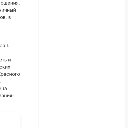
ношения,
аничный
ов, в
а I.
сть и
ских
Красного
,
ица
вания: