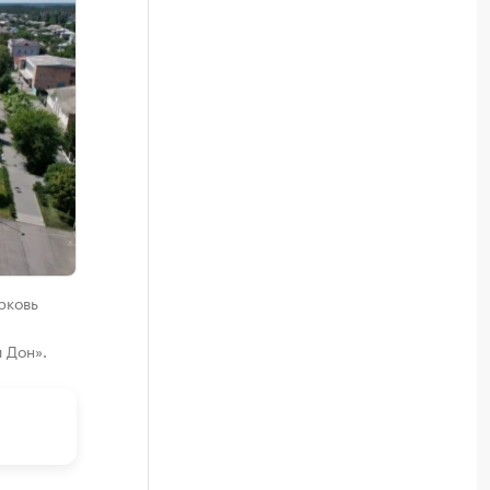
рковь
 Дон».