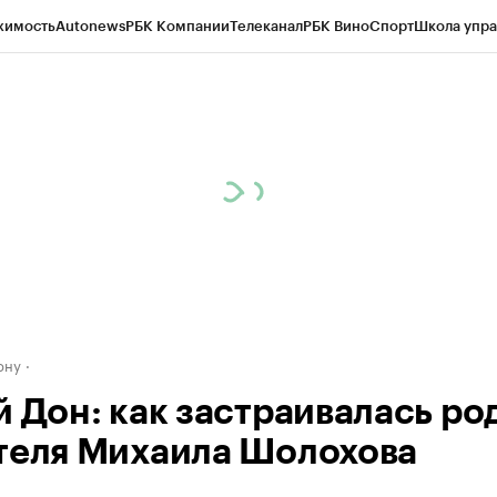
жимость
Autonews
РБК Компании
Телеканал
РБК Вино
Спорт
Школа упра
д
Стиль
Крипто
РБК Бизнес-среда
Дискуссионный клуб
Исследования
К
рагентов
Политика
Экономика
Бизнес
Технологии и медиа
Финансы
Рын
ону
й Дон: как застраивалась ро
теля Михаила Шолохова