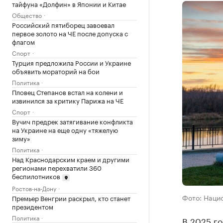
тайфуна «Долфин» в Японии и Китае
Общество
Российский пятиборец завоевал
первое золото на ЧЕ после допуска с
флагом
Спорт
Турция предложила России и Украине
объявить мораторий на бои
Политика
Пловец Степанов встал на колени и
извинился за критику Парижа на ЧЕ
Спорт
Вучич предрек затягивание конфликта
на Украине на еще одну «тяжелую
зиму»
Политика
Над Краснодарским краем и другими
регионами перехватили 360
беспилотников
Ростов-на-Дону
Фото: Нацио
Премьер Венгрии раскрыл, кто станет
президентом
Политика
В 2025 го