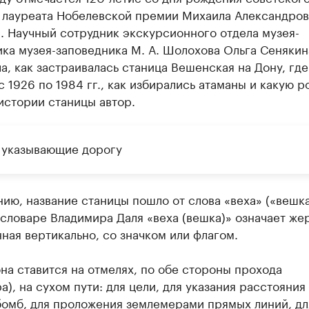
, лауреата Нобелевской премии Михаила Александров
. Научный сотрудник экскурсионного отдела музея-
ка музея-заповедника М. А. Шолохова Ольга Сенякин
а, как застраивалась станица Вешенская на Дону, где
с 1926 по 1984 гг., как избирались атаманы и какую р
истории станицы автор.
 указывающие дорогу
ию, название станицы пошло от слова «веха» («вешка
словаре Владимира Даля «веха (вешка)» означает жер
ная вертикально, со значком или флагом.
на ставится на отмелях, по обе стороны прохода
а), на сухом пути: для цели, для указания расстояния
бомб, для проложения землемерами прямых линий, дл