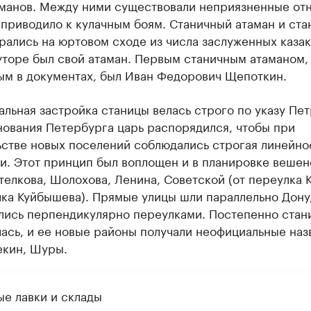
аманов. Между ними существовали неприязненные от
 приводило к кулачным боям. Станичный атаман и ст
рались на юртовом сходе из числа заслуженных казак
уторе был свой атаман. Первым станичным атаманом,
ым в документах, был Иван Федорович Щепоткин.
льная застройка станицы велась строго по указу Петр
нования Петербурга царь распорядился, чтобы при
стве новых поселений соблюдались строгая линейно
и. Этот принцип был воплощен и в планировке вешен
телкова, Шолохова, Ленина, Советской (от переулка 
лка Куйбышева). Прямые улицы шли параллельно Дону
лись перпендикулярно переулками. Постепенно стан
ась, и ее новые районы получали неофициальные наз
екин, Шуры.
ые лавки и склады