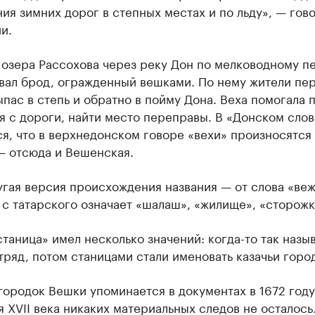
ия зимних дорог в степных местах и по льду», — гов
и.
 озера Рассохова через реку Дон по мелководному п
вал брод, огражденный вешками. По нему жители пе
ыпас в степь и обратно в пойму Дона. Веха помогала 
я с дороги, найти место переправы. В «Донском сло
я, что в верхнедонском говоре «вехи» произносятся 
— отсюда и Вешенская.
угая версия происхождения названия — от слова «вежа
с татарского означает «шалаш», «жилище», «сторожк
таница» имел несколько значений: когда-то так назы
тряд, потом станицами стали именовать казачьи горо
ородок Вешки упоминается в документах в 1672 году
 XVII века никаких материальных следов не осталось.