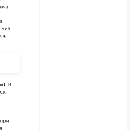
ича
а
 жил
оль
»). В
дь,
 при
я