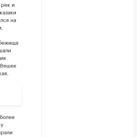
 рек и
казаки
лся на
м.
убежища
шали
ния
 Вешек
кая.
 более
ку
ирали