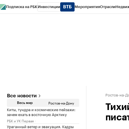
Подписка на РБК
Инвестиции
Мероприятия
Отрасли
Недви
РБК Курсы
РБК Life
Тренды
Визионеры
Национальные проекты
Горо
Спецпроекты СПб
Конференции СПб
Спецпроекты
Проверка конт
Ростов-на-Д
Все новости
Ростов-на-Дону
Весь мир
Тихи
Киты, тундра и космические пейзажи:
зачем ехать в восточную Арктику
писа
РБК и УК Первая
Ураганный ветер и эвакуация. Кадры