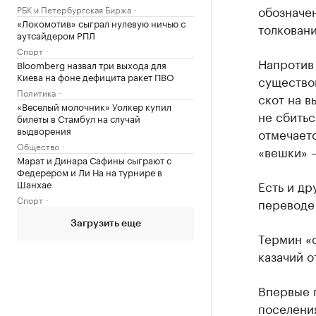
обозначен
РБК и Петербургская Биржа
«Локомотив» сыграл нулевую ничью с
толковани
аутсайдером РПЛ
Спорт
Напротив
Bloomberg назвал три выхода для
Киева на фоне дефицита ракет ПВО
существо
Политика
скот на в
«Веселый молочник» Уолкер купил
не сбитьс
билеты в Стамбул на случай
выдворения
отмечаетс
Общество
«вешки» 
Марат и Динара Сафины сыграют с
Федерером и Ли На на турнире в
Шанхае
Есть и др
Спорт
переводе 
Загрузить еще
Термин «с
казачий о
Впервые г
поселения