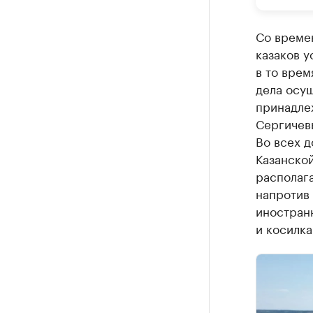
Со времен
казаков у
в то врем
дела осу
принадле
Сергичевы
Во всех д
Казанско
располага
напротив 
иностран
и косилка