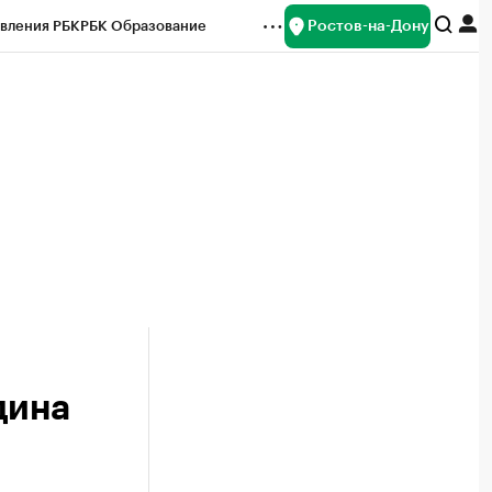
Ростов-на-Дону
вления РБК
РБК Образование
редитные рейтинги
Франшизы
Газета
ок наличной валюты
дина