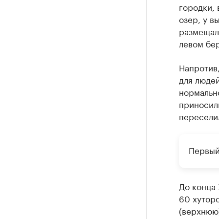
городки, 
озер, у в
размещали
левом бер
Напротив,
для люде
нормально
приносил
переселил
Первый 
До конца 
60 хуторо
(верхнюю