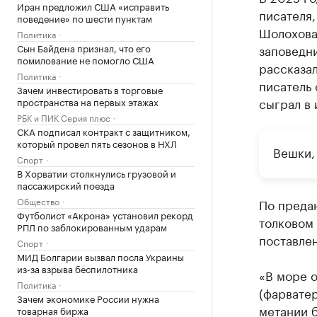
Иран предложил США «исправить
писателя
поведение» по шести пунктам
Шолохова
Политика
Сын Байдена признал, что его
заповедни
помилование не помогло США
рассказал
Политика
писатель 
Зачем инвестировать в торговые
сыграл в 
пространства на первых этажах
РБК и ПИК Серия плюс
СКА подписал контракт с защитником,
который провел пять сезонов в НХЛ
Вешки,
Спорт
В Хорватии столкнулись грузовой и
пассажирский поезда
Общество
По предан
Футболист «Акрона» установил рекорд
толковом 
РПЛ по заблокированным ударам
поставлен
Спорт
МИД Болгарии вызвал посла Украины
из-за взрыва беспилотника
«В море о
Политика
(фарватер
Зачем экономике России нужна
метании 
товарная биржа