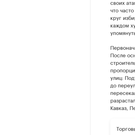
своих ат
что часто
круг изби
каждом х
упомянут
Первонача
После ос
строитель
пропорци
улиц: Под
до переу
пересека
разрастал
Кавказ, П
Торгов