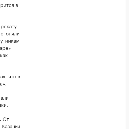
орится в
ерекату
регоняли
путникам
варе»
как
», что в
а».
вали
дки.
. От
 Казачьи