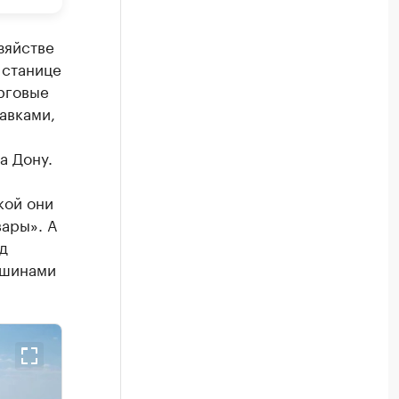
зяйстве
 станице
орговые
авками,
а Дону.
кой они
вары». А
д
ашинами