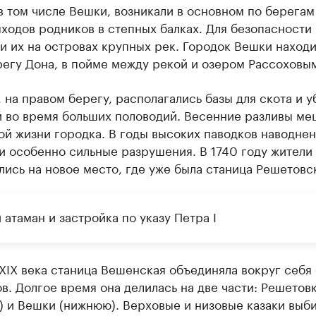
в том числе Вешки, возникали в основном по берегам
ыходов родников в степных балках. Для безопасности 
 их на островах крупных рек. Городок Вешки находи
егу Дона, в пойме между рекой и озером Рассоховы
 на правом берегу, располагались базы для скота и 
й во время больших половодий. Весенние разливы ме
й жизни городка. В годы высоких паводков наводне
и особенно сильные разрушения. В 1740 году жители
ись на новое место, где уже была станица Решетовс
атаман и застройка по указу Петра I
XIX века станица Вешенская объединяла вокруг себя
в. Долгое время она делилась на две части: Решетов
) и Вешки (нижнюю). Верховые и низовые казаки выб