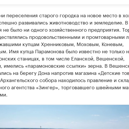
и переселения старого городка на новое место в хо
спешно развивались животноводство и земледелие. В
я не было ни одного хозяйственного предприятия. Т
ществлялись продовольственными и промтоварными л
жавшими купцам Хренниковым, Моховым, Коневым,
м. Имя купца Парамонова было известно не только н
онских станицах, в том числе Еланской, Вешенской,
й, имелись «парамоновские ссыпки» зерна. В Вешенс
лись на берегу Дона напротив магазина «Детские то
Архангельского собора находилось правление и скла
ного агентства «Зингер», торговавшего швейными м
ми.