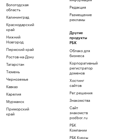
Вологодская
Редакция
область
Размещение
Калининград
рекламы
Краснодарский
край
Другие
Нижний
продукты
Новгород
РБК
Пермский край
Облако для
бизнеса
Ростов-на-Дону
Корпоративный
Татарстан
регистратор
Тюмень
доменов
Черноземье
Хостинг
сайтов
Кавказ
Рег.решения
Карелия
Знакомства
Мурманск
Сайт
Приморский
знакомств
край
podbor.ru
РБК
Компании
РБК Курсы