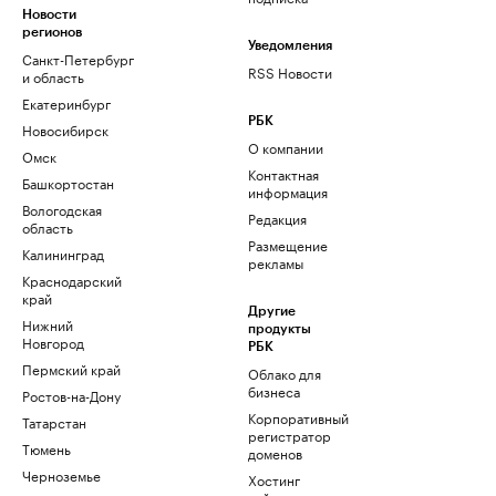
Новости
регионов
Уведомления
Санкт-Петербург
RSS Новости
и область
Екатеринбург
РБК
Новосибирск
О компании
Омск
Контактная
Башкортостан
информация
Вологодская
Редакция
область
Размещение
Калининград
рекламы
Краснодарский
край
Другие
Нижний
продукты
Новгород
РБК
Пермский край
Облако для
бизнеса
Ростов-на-Дону
Корпоративный
Татарстан
регистратор
Тюмень
доменов
Черноземье
Хостинг