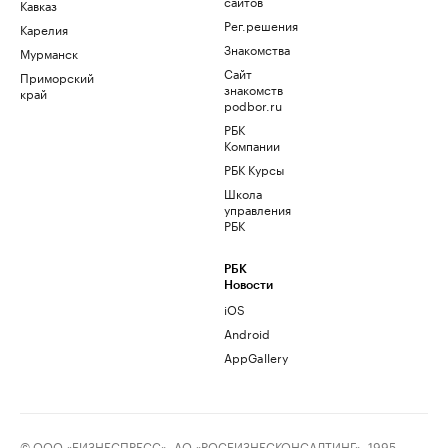
сайтов
Кавказ
Рег.решения
Карелия
Знакомства
Мурманск
Сайт
Приморский
знакомств
край
podbor.ru
РБК
Компании
РБК Курсы
Школа
управления
РБК
РБК
Новости
iOS
Android
AppGallery
© ООО «БИЗНЕСПРЕСС», АО «РОСБИЗНЕСКОНСАЛТИНГ», 1995–