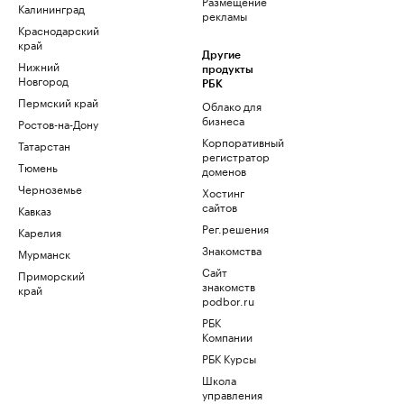
Размещение
Калининград
рекламы
Краснодарский
край
Другие
Нижний
продукты
Новгород
РБК
Пермский край
Облако для
бизнеса
Ростов-на-Дону
Корпоративный
Татарстан
регистратор
Тюмень
доменов
Черноземье
Хостинг
сайтов
Кавказ
Рег.решения
Карелия
Знакомства
Мурманск
Сайт
Приморский
знакомств
край
podbor.ru
РБК
Компании
РБК Курсы
Школа
управления