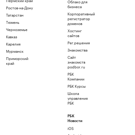
Пермский край
Облако для
бизнеса
Ростов-на-Дону
Корпоративный
Татарстан
регистратор
Тюмень
доменов
Черноземье
Хостинг
сайтов
Кавказ
Рег.решения
Карелия
Знакомства
Мурманск
Сайт
Приморский
знакомств
край
podbor.ru
РБК
Компании
РБК Курсы
Школа
управления
РБК
РБК
Новости
iOS