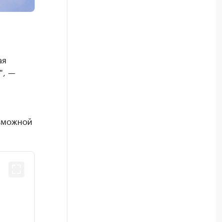
ая
", —
озможной