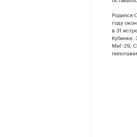
Родился С
году окон
в 31 истр
Кубинке. 
МиГ-29, С
пилотажем