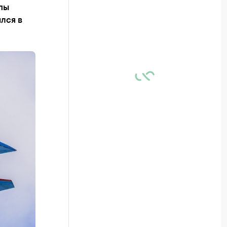
пы
лся в