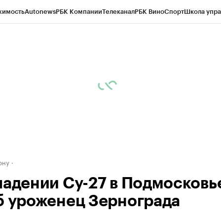
жимость
Autonews
РБК Компании
Телеканал
РБК Вино
Спорт
Школа упра
д
Стиль
Крипто
РБК Бизнес-среда
Дискуссионный клуб
Исследования
К
рагентов
Политика
Экономика
Бизнес
Технологии и медиа
Финансы
Рын
ону
падении Су-27 в Подмосковь
б уроженец Зернограда