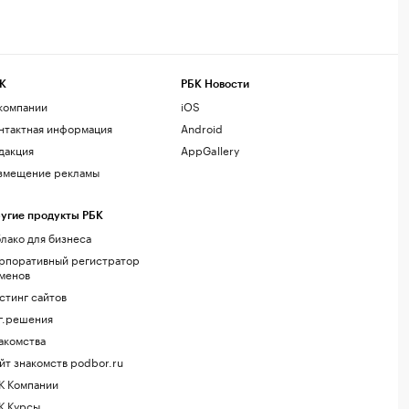
К
РБК Новости
компании
iOS
нтактная информация
Android
дакция
AppGallery
змещение рекламы
угие продукты РБК
лако для бизнеса
рпоративный регистратор
менов
стинг сайтов
г.решения
акомства
йт знакомств podbor.ru
К Компании
К Курсы