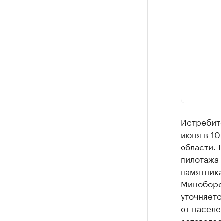
Истребите
июня в 1
области.
пилотажа
памятник
Миноборон
уточняетс
от населе
оставалос