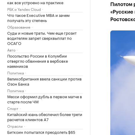
как все устроено на практике
Пилотом 
РБК и Yandex Cloud
«Русские 
Что такое Executive MBA и зачем
получать эту степень
Ростовск
Образование
Суды и новые траты. Чем еще грозит
водителям запрет сверхвыплат по
ОСАГО
Авто
Посольство России в Колумбии
отвергло обвинения в вербовке
наемников
Политика
Великобритания ввела санкции против
Озон Банка
Политика
Месси оформил дубль в первом матче в
старте после ЧМ
Спорт
Китайский юань обеспечил более трети
расчетов клиентов А7
Отрасли
Биткоин попытался преодолеть $65