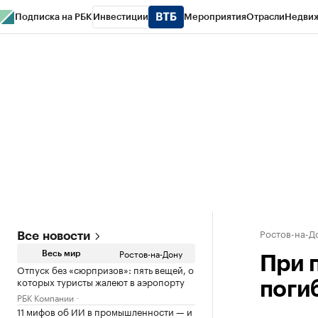
Подписка на РБК
Инвестиции
Мероприятия
Отрасли
Недви
РБК Курсы
РБК Life
Тренды
Визионеры
Национальные проекты
Горо
Спецпроекты СПб
Конференции СПб
Спецпроекты
Проверка конт
Ростов-на-Д
Все новости
Ростов-на-Дону
Весь мир
При 
Отпуск без «сюрпризов»: пять вещей, о
которых туристы жалеют в аэропорту
поги
РБК Компании
11 мифов об ИИ в промышленности — и