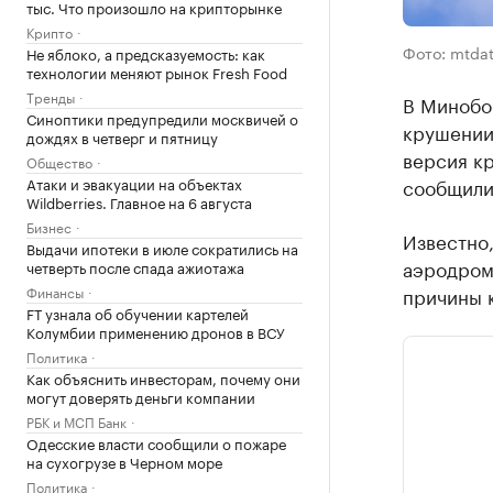
тыс. Что произошло на крипторынке
Крипто
Фото: mtdat
Не яблоко, а предсказуемость: как
технологии меняют рынок Fresh Food
Тренды
В Минобо
Синоптики предупредили москвичей о
крушении
дождях в четверг и пятницу
версия кр
Общество
сообщили 
Атаки и эвакуации на объектах
Wildberries. Главное на 6 августа
Бизнес
Известно,
Выдачи ипотеки в июле сократились на
аэродром 
четверть после спада ажиотажа
причины к
Финансы
FT узнала об обучении картелей
Колумбии применению дронов в ВСУ
Политика
Как объяснить инвесторам, почему они
могут доверять деньги компании
РБК и МСП Банк
Одесские власти сообщили о пожаре
на сухогрузе в Черном море
Политика