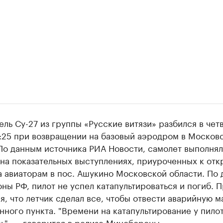
ль Су-27 из группы «Русские витязи» разбился в четв
0:25 при возвращении на базовый аэродром в Москов
 По данным источника РИА Новости, самолет выполня
 на показательных выступлениях, приуроченных к от
а авиаторам в пос. Ашукино Московской области. По
ы РФ, пилот не успел катапультироваться и погиб. 
я, что летчик сделал все, чтобы отвести аварийную 
нного пункта. "Времени на катапультирование у пило
ь", — говорится в релизе Минобороны.