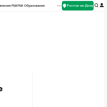
Ростов-на-Дону
вления РБК
РБК Образование
редитные рейтинги
Франшизы
Газета
ок наличной валюты
е