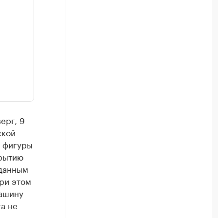
ерг, 9
ской
л фигуры
крытию
 данным
При этом
машину
та не