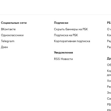
Социальные сети
Подписки
РБ
ВКонтакте
Скрыть баннеры на РБК
О 
Одноклассники
Подписка на РБК
Ко
Telegram
Корпоративная подписка
Ре
Дзен
Ра
Уведомления
RSS Новости
Др
Об
Ко
до
Хо
Ре
Зн
Са
РБ
РБ