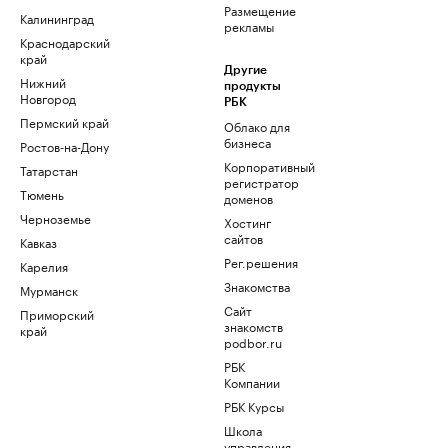
Размещение
Калининград
рекламы
Краснодарский
край
Другие
Нижний
продукты
Новгород
РБК
Пермский край
Облако для
бизнеса
Ростов-на-Дону
Корпоративный
Татарстан
регистратор
Тюмень
доменов
Черноземье
Хостинг
сайтов
Кавказ
Рег.решения
Карелия
Знакомства
Мурманск
Сайт
Приморский
знакомств
край
podbor.ru
РБК
Компании
РБК Курсы
Школа
управления