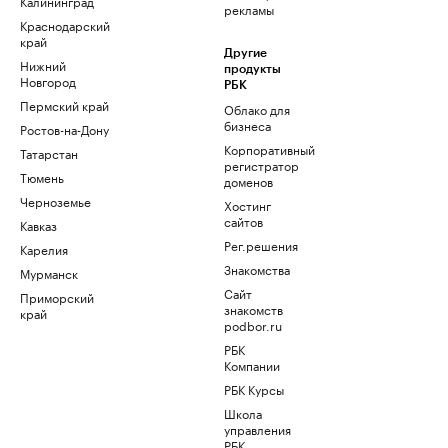
Калининград
рекламы
Краснодарский
край
Другие
Нижний
продукты
Новгород
РБК
Пермский край
Облако для
бизнеса
Ростов-на-Дону
Корпоративный
Татарстан
регистратор
Тюмень
доменов
Черноземье
Хостинг
сайтов
Кавказ
Рег.решения
Карелия
Знакомства
Мурманск
Сайт
Приморский
знакомств
край
podbor.ru
РБК
Компании
РБК Курсы
Школа
управления
РБК