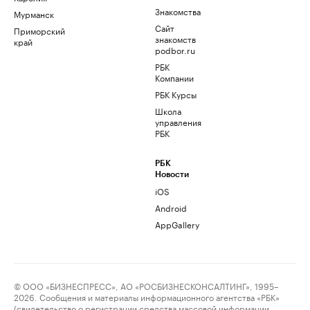
Знакомства
Мурманск
Сайт
Приморский
знакомств
край
podbor.ru
РБК
Компании
РБК Курсы
Школа
управления
РБК
РБК
Новости
iOS
Android
AppGallery
© ООО «БИЗНЕСПРЕСС», АО «РОСБИЗНЕСКОНСАЛТИНГ», 1995–
2026. Сообщения и материалы информационного агентства «РБК»
(свидетельство о регистрации средства массовой информации