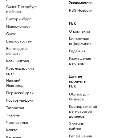
Уведомления
Санкт-Петербург
RSS Новости
и область
Екатеринбург
РБК
Новосибирск
О компании
Омск
Контактная
Башкортостан
информация
Вологодская
Редакция
область
Размещение
Калининград
рекламы
Краснодарский
край
Другие
Нижний
продукты
Новгород
РБК
Пермский край
Облако для
бизнеса
Ростов-на-Дону
Корпоративный
Татарстан
регистратор
Тюмень
доменов
Черноземье
Хостинг
сайтов
Кавказ
Рег.решения
Карелия