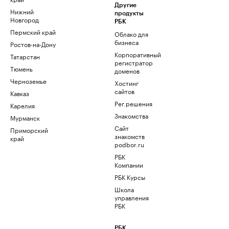
Другие
Нижний
продукты
Новгород
РБК
Пермский край
Облако для
бизнеса
Ростов-на-Дону
Корпоративный
Татарстан
регистратор
Тюмень
доменов
Черноземье
Хостинг
сайтов
Кавказ
Рег.решения
Карелия
Знакомства
Мурманск
Сайт
Приморский
знакомств
край
podbor.ru
РБК
Компании
РБК Курсы
Школа
управления
РБК
РБК