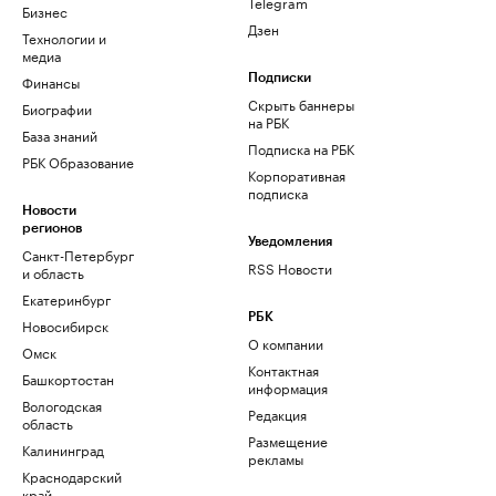
Telegram
Бизнес
Дзен
Технологии и
медиа
Финансы
Подписки
Скрыть баннеры
Биографии
на РБК
База знаний
Подписка на РБК
РБК Образование
Корпоративная
подписка
Новости
регионов
Уведомления
Санкт-Петербург
RSS Новости
и область
Екатеринбург
РБК
Новосибирск
О компании
Омск
Контактная
Башкортостан
информация
Вологодская
Редакция
область
Размещение
Калининград
рекламы
Краснодарский
край