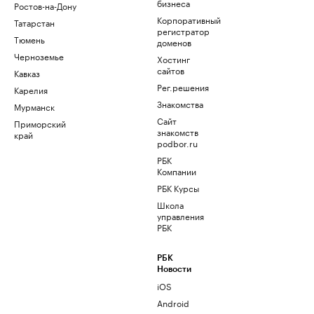
бизнеса
Ростов-на-Дону
Корпоративный
Татарстан
регистратор
Тюмень
доменов
Черноземье
Хостинг
сайтов
Кавказ
Рег.решения
Карелия
Знакомства
Мурманск
Сайт
Приморский
знакомств
край
podbor.ru
РБК
Компании
РБК Курсы
Школа
управления
РБК
РБК
Новости
iOS
Android