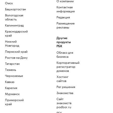
О компании
Омск
Контактная
Башкортостан
информация
Вологодская
Редакция
область
Размещение
Калининград
рекламы
Краснодарский
край
Другие
Нижний
продукты
Новгород
РБК
Пермский край
Облако для
бизнеса
Ростов-на-Дону
Корпоративный
Татарстан
регистратор
Тюмень
доменов
Черноземье
Хостинг
сайтов
Кавказ
Рег.решения
Карелия
Знакомства
Мурманск
Сайт
Приморский
знакомств
край
podbor.ru
РБК