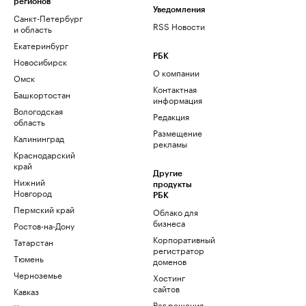
регионов
Уведомления
Санкт-Петербург
RSS Новости
и область
Екатеринбург
РБК
Новосибирск
О компании
Омск
Контактная
Башкортостан
информация
Вологодская
Редакция
область
Размещение
Калининград
рекламы
Краснодарский
край
Другие
Нижний
продукты
Новгород
РБК
Пермский край
Облако для
бизнеса
Ростов-на-Дону
Корпоративный
Татарстан
регистратор
Тюмень
доменов
Черноземье
Хостинг
сайтов
Кавказ
Рег.решения