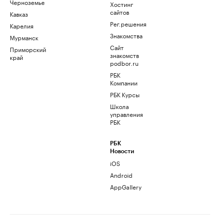
Черноземье
Хостинг
сайтов
Кавказ
Рег.решения
Карелия
Знакомства
Мурманск
Сайт
Приморский
знакомств
край
podbor.ru
РБК
Компании
РБК Курсы
Школа
управления
РБК
РБК
Новости
iOS
Android
AppGallery