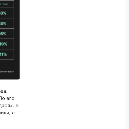
да,
По его
даря». В
ики, а