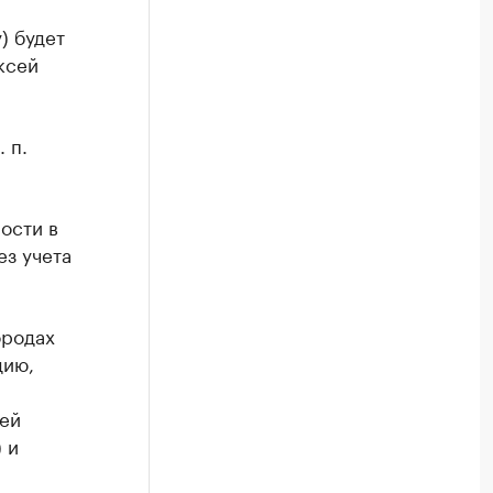
) будет
ксей
 п.
ости в
ез учета
ородах
дию,
ней
 и