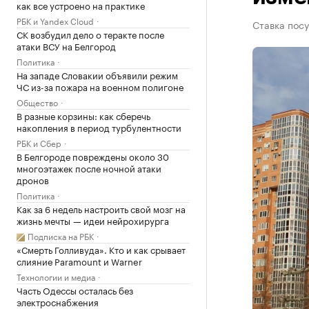
как все устроено на практике
РБК и Yandex Cloud
Ставка посу
СК возбудил дело о теракте после
атаки ВСУ на Белгород
Политика
На западе Словакии объявили режим
ЧС из-за пожара на военном полигоне
Общество
В разные корзины: как сберечь
накопления в период турбулентности
РБК и Сбер
В Белгороде повреждены около 30
многоэтажек после ночной атаки
дронов
Политика
Как за 6 недель настроить свой мозг на
жизнь мечты — идеи нейрохирурга
Подписка на РБК
«Смерть Голливуда». Кто и как срывает
слияние Paramount и Warner
Технологии и медиа
Часть Одессы осталась без
электроснабжения