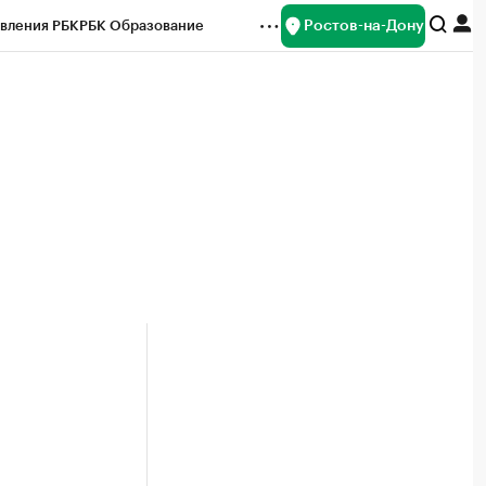
Ростов-на-Дону
вления РБК
РБК Образование
редитные рейтинги
Франшизы
Газета
ок наличной валюты