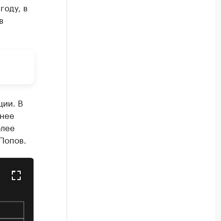
году, в
в
ии. В
анее
олее
Попов.