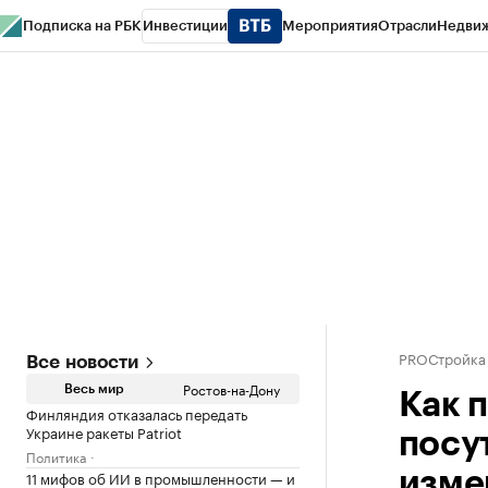
Подписка на РБК
Инвестиции
Мероприятия
Отрасли
Недви
РБК Курсы
РБК Life
Тренды
Визионеры
Национальные проекты
Горо
Спецпроекты СПб
Конференции СПб
Спецпроекты
Проверка конт
PROСтройка
Все новости
Ростов-на-Дону
Весь мир
Как 
Финляндия отказалась передать
Украине ракеты Patriot
посу
Политика
11 мифов об ИИ в промышленности — и
изме