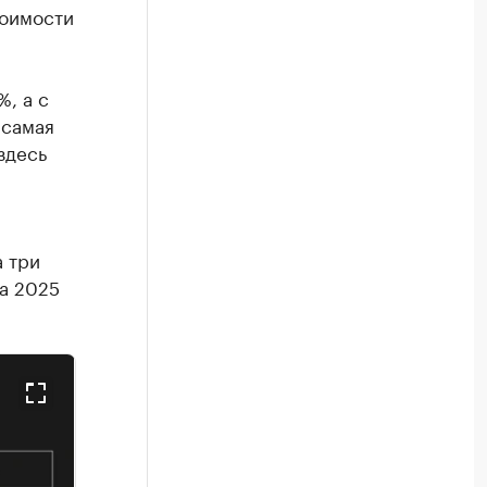
тоимости
, а с
 самая
здесь
 три
за 2025