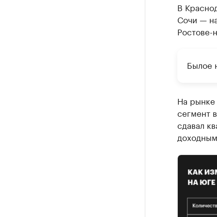
В Краснод
Сочи — на
Ростове-н
Былое 
На рынке
сегмент в
сдавал кв
доходным 