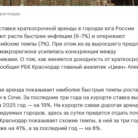
Краснодар
ставки краткосрочной аренды в городах юга России
ют расти быстрее инфляции (6–7%) и опережают
ийские темпы (7%). При этом из-за выросшего пред
 макрорегиона усилилась конкуренция между
иками. О том, как меняется доходность от краткоср
сообщил РБК Краснодар главный аналитик «Циан» Але
ая аренда показывает наиболее быстрые темпы роста
 в Сочи. За последние три года на курорте ставка в
а 2025 год — на 19%. На курорте самая дорогая арен
едуемых городов, здесь за сутки придется отдать поч
 Краснодар показывает схожие темпы, в ней за три го
же на 41%, а за последний год — на 8%.