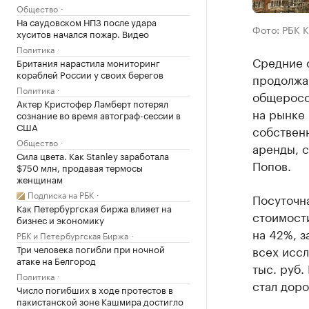
Общество
На саудовском НПЗ после удара
Фото: РБК 
хуситов начался пожар. Видео
Политика
Средние 
Британия нарастила мониторинг
кораблей России у своих берегов
продолжа
Политика
общеросс
Актер Кристофер Ламберт потерял
на рынке
сознание во время автограф-сессии в
США
собственн
Общество
аренды, 
Сила цвета. Как Stanley заработала
Попов.
$750 млн, продавая термосы
женщинам
Подписка на РБК
Посуточн
Как Петербургская биржа влияет на
стоимости
бизнес и экономику
на 42%, з
РБК и Петербургская Биржа
Три человека погибли при ночной
всех иссл
атаке на Белгород
тыс. руб.
Политика
стал доро
Число погибших в ходе протестов в
пакистанской зоне Кашмира достигло