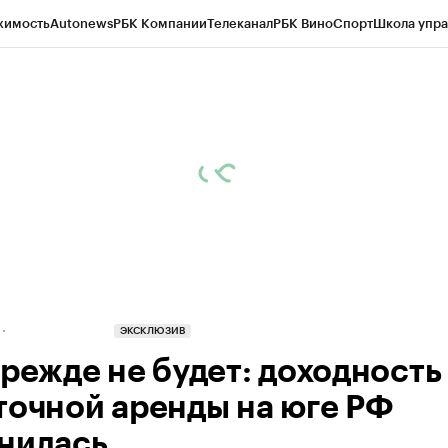
жимость
Autonews
РБК Компании
Телеканал
РБК Вино
Спорт
Школа упра
д
Стиль
Крипто
РБК Бизнес-среда
Дискуссионный клуб
Исследования
К
рагентов
Политика
Экономика
Бизнес
Технологии и медиа
Финансы
Рын
ЭКСКЛЮЗИВ
прежде не будет: доходность
точной аренды на юге РФ
нилась