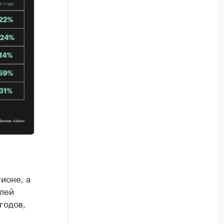
ионе, а
лей
годов,