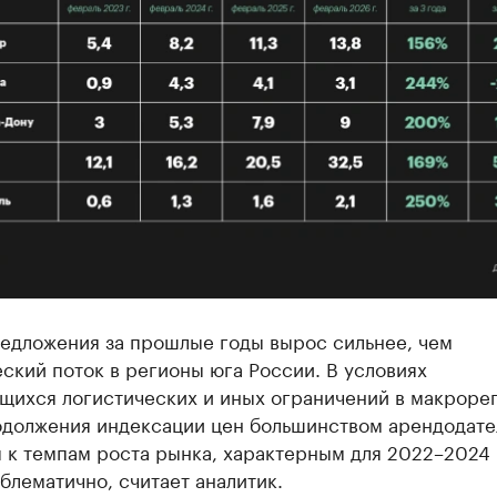
едложения за прошлые годы вырос сильнее, чем
ский поток в регионы юга России. В условиях
щихся логистических и иных ограничений в макрорег
одолжения индексации цен большинством арендодате
 к темпам роста рынка, характерным для 2022–2024 
блематично, считает аналитик.