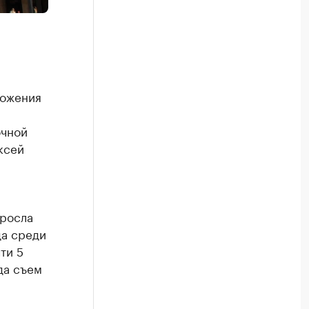
ложения
очной
ксей
ыросла
да среди
ти 5
да съем