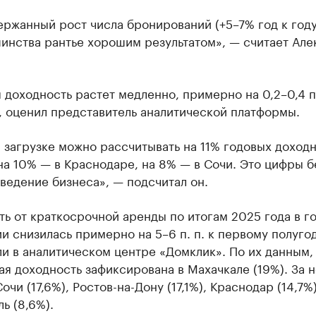
ржанный рост числа бронирований (+5–7% год к году
инства рантье хорошим результатом», — считает Але
 доходность растет медленно, примерно на 0,2–0,4 п.
, оценил представитель аналитической платформы.
загрузке можно рассчитывать на 11% годовых доходн
на 10% — в Краснодаре, на 8% — в Сочи. Это цифры б
 ведение бизнеса», — подсчитал он.
ь от краткосрочной аренды по итогам 2025 года в г
и снизилась примерно на 5–6 п. п. к первому полуго
и в аналитическом центре «Домклик». По их данным,
я доходность зафиксирована в Махачкале (19%). За 
очи (17,6%), Ростов-на-Дону (17,1%), Краснодар (14,7%)
ь (8,6%).