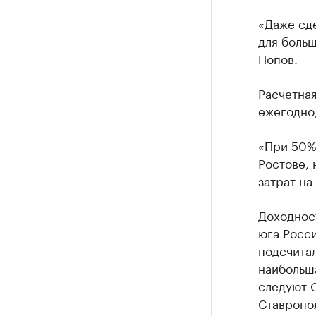
«Даже сде
для больш
Попов.
Расчетная
ежегодно
«При 50% 
Ростове, 
затрат на
Доходност
юга Росси
подсчитал
наибольша
следуют С
Ставропол