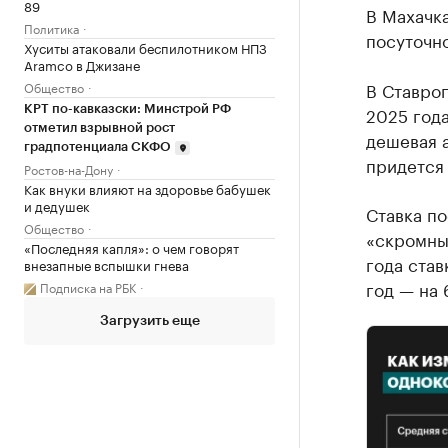
89
В Махачк
Политика
посуточно
Хуситы атаковали беспилотником НПЗ
Aramco в Джизане
В Ставроп
Общество
2025 года
КРТ по-кавказски: Минстрой РФ
отметил взрывной рост
дешевая 
градпотенциала СКФО
придется 
Ростов-на-Дону
Как внуки влияют на здоровье бабушек
и дедушек
Ставка по
Общество
«скромны
«Последняя капля»: о чем говорят
года став
внезапные вспышки гнева
год — на 
Подписка на РБК
Загрузить еще