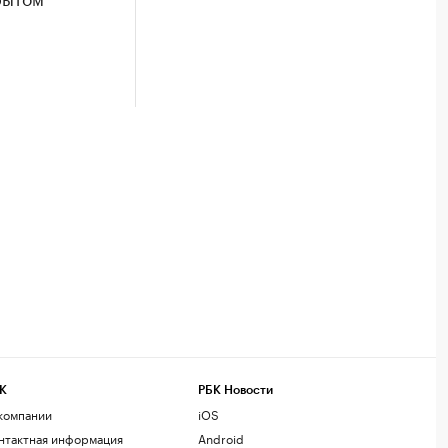
К
РБК Новости
компании
iOS
нтактная информация
Android