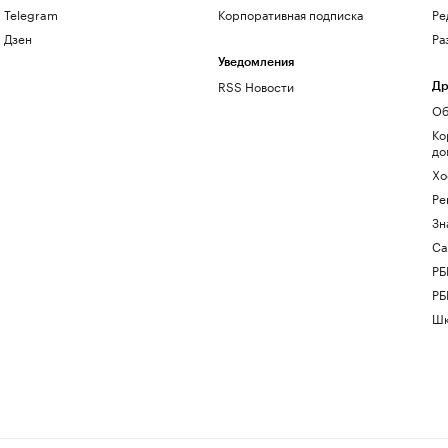
Telegram
Корпоративная подписка
Ре
Дзен
Ра
Уведомления
RSS Новости
Др
Об
Ко
до
Хо
Ре
Зн
Са
РБ
РБ
Шк