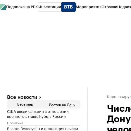
Подписка на РБК
Инвестиции
Мероприятия
Отрасли
Недви
РБК Курсы
РБК Life
Тренды
Визионеры
Национальные проекты
Горо
Спецпроекты СПб
Конференции СПб
Спецпроекты
Проверка конт
Коронавирус
Все новости
Ростов-на-Дону
Весь мир
Числ
США ввели санкции в отношении
военного атташе Кубы в России
Дону
Политика
Власти Венесуэлы и оппозиция начали
чело