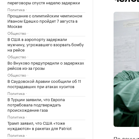
переговоры спустя неделю задержки
Политика
Прощание с олимпийским чемпионом
Иваном Едешко пройдет 7 августа в
Москве
Общество
В США в аэропорту задержали
мужчину, угрожавшего взорвать бомбу
на рейсе
Общество
Во Внуково предупредили о задержках
рейсов из-за грозы
Общество
В Саудовской Аравии сообщили об 11
пострадавших при атаках хуситов
Политика
В Турции заявили, что Европа
потребовала подтверждать
происхождение газа
Политика
Трамп заявил, что США «тоже
нуждаются» в ракетах для Patriot
Политика
По данным