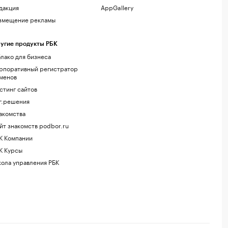
дакция
AppGallery
змещение рекламы
угие продукты РБК
лако для бизнеса
рпоративный регистратор
менов
стинг сайтов
г.решения
акомства
йт знакомств podbor.ru
К Компании
К Курсы
ола управления РБК