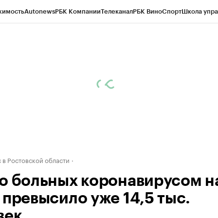
жимость
Autonews
РБК Компании
Телеканал
РБК Вино
Спорт
Школа упра
д
Стиль
Крипто
РБК Бизнес-среда
Дискуссионный клуб
Исследования
К
рагентов
Политика
Экономика
Бизнес
Технологии и медиа
Финансы
Рын
 в Ростовской области
о больных коронавирусом н
 превысило уже 14,5 тыс.
век