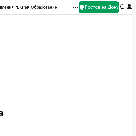
Ростов-на-Дону
вления РБК
РБК Образование
редитные рейтинги
Франшизы
Газета
ок наличной валюты
а