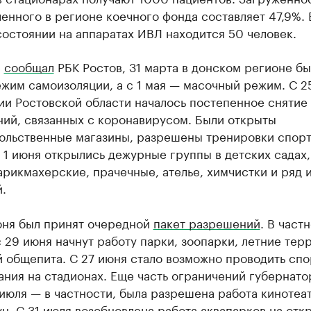
енного в регионе коечного фонда составляет 47,9%. 
остоянии на аппаратах ИВЛ находится 50 человек.
е
сообщал
РБК Ростов, 31 марта в донском регионе бы
жим самоизоляции, а с 1 мая — масочный режим. С 2
ии Ростовской области началось постепенное снятие
ний, связанных с коронавирусом. Были открыты
ольственные магазины, разрешены тренировки спор
 1 июня открылись дежурные группы в детских садах, 
рикмахерские, прачечные, ателье, химчистки и ряд 
.
юня был принят очередной
пакет разрешений
. В частн
 29 июня начнут работу парки, зоопарки, летние тер
й общепита. С 27 июня стало возможно проводить сп
ния на стадионах. Еще часть ограничений губернато
 июля — в частности, была разрешена работа кинотеа
ун. С 31 июля возобновлена работа аквапарков на отк