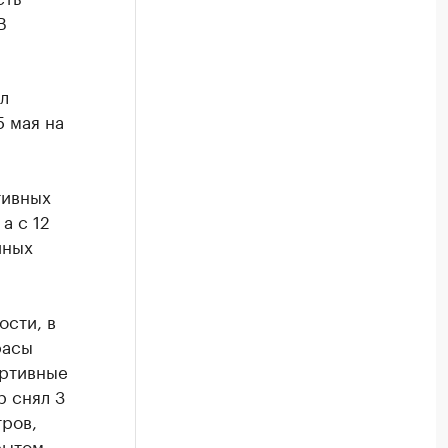
В
л
5 мая на
тивных
а с 12
иных
ости, в
расы
ортивные
р снял 3
тров,
рытом