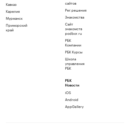
сайтов
Кавказ
Рег.решения
Карелия
Знакомства
Мурманск
Сайт
Приморский
знакомств
край
podbor.ru
РБК
Компании
РБК Курсы
Школа
управления
РБК
РБК
Новости
iOS
Android
AppGallery