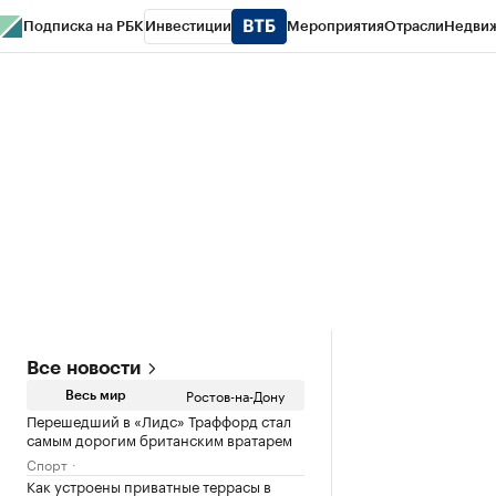
Подписка на РБК
Инвестиции
Мероприятия
Отрасли
Недви
РБК Курсы
РБК Life
Тренды
Визионеры
Национальные проекты
Горо
Спецпроекты СПб
Конференции СПб
Спецпроекты
Проверка конт
Все новости
Ростов-на-Дону
Весь мир
Перешедший в «Лидс» Траффорд стал
самым дорогим британским вратарем
Спорт
Как устроены приватные террасы в