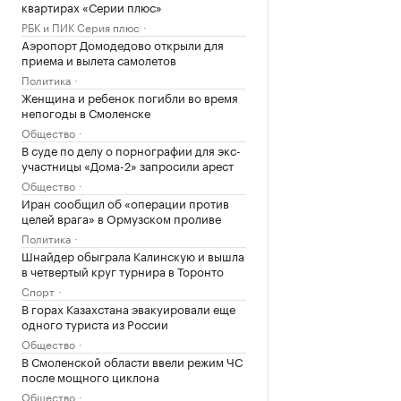
квартирах «Серии плюс»
РБК и ПИК Серия плюс
Аэропорт Домодедово открыли для
приема и вылета самолетов
Политика
Женщина и ребенок погибли во время
непогоды в Смоленске
Общество
В суде по делу о порнографии для экс-
участницы «Дома-2» запросили арест
Общество
Иран сообщил об «операции против
целей врага» в Ормузском проливе
Политика
Шнайдер обыграла Калинскую и вышла
в четвертый круг турнира в Торонто
Спорт
В горах Казахстана эвакуировали еще
одного туриста из России
Общество
В Смоленской области ввели режим ЧС
после мощного циклона
Общество