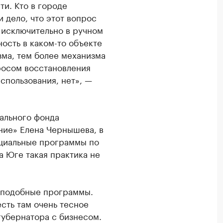
и. Кто в городе
 дело, что этот вопрос
я исключительно в ручном
ость в каком-то объекте
зма, тем более механизма
просом восстановления
пользования, нет», —
ального фонда
ние» Елена Чернышева, в
циальные программы по
а Юге такая практика не
ь подобные программы.
сть там очень тесное
губернатора с бизнесом.