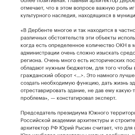
отмечает, что в этом вопросе важную роль и
культурного наследия, находящихся в муниц
«В Дербенте многое и так находится в частн
различных обстоятельств эти объекты исполь
когда есть определенное количество ОКН в 
администрации очень сложно изыскать средст
региона. Очень много есть исторических по
обладают нужным бюджетом, для того чтобы в
гражданский оборот <…>. Это намного лучше
создать необходимую функцию, дать жизнь з
отреставрировать здание, не дав ему какую-
проблема», — констатировал эксперт.
Председатель президиума Южного территор
Российской академии архитектуры и строите
архитектор РФ Юрий Рысин считает, что для
Юга наиболее характерны малые особняки, к