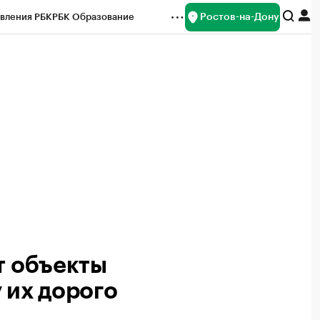
Ростов-на-Дону
вления РБК
РБК Образование
редитные рейтинги
Франшизы
Газета
ок наличной валюты
т объекты
 их дорого