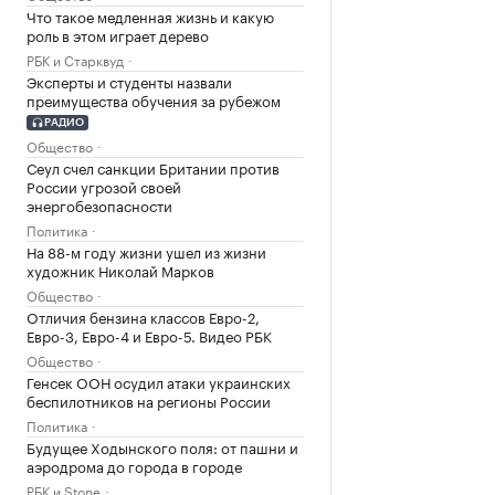
Что такое медленная жизнь и какую
роль в этом играет дерево
РБК и Старквуд
Эксперты и студенты назвали
преимущества обучения за рубежом
РАДИО
Общество
Сеул счел санкции Британии против
России угрозой своей
энергобезопасности
Политика
На 88-м году жизни ушел из жизни
художник Николай Марков
Общество
Отличия бензина классов Евро-2,
Евро-3, Евро-4 и Евро-5. Видео РБК
Общество
Генсек ООН осудил атаки украинских
беспилотников на регионы России
Политика
Будущее Ходынского поля: от пашни и
аэродрома до города в городе
РБК и Stone