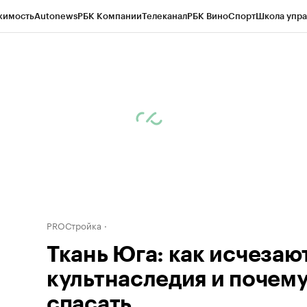
жимость
Autonews
РБК Компании
Телеканал
РБК Вино
Спорт
Школа упра
д
Стиль
Крипто
РБК Бизнес-среда
Дискуссионный клуб
Исследования
К
рагентов
Политика
Экономика
Бизнес
Технологии и медиа
Финансы
Рын
PROСтройка
Ткань Юга: как исчезаю
культнаследия и почему
спасать