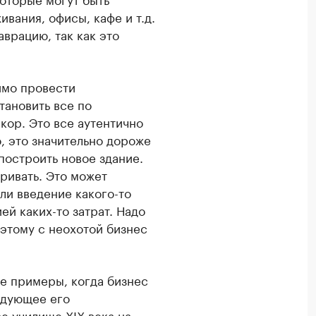
вания, офисы, кафе и т.д.
аврацию, так как это
имо провести
тановить все по
кор. Это все аутентично
о, это значительно дороже
построить новое здание.
ривать. Это может
ли введение какого-то
й каких-то затрат. Надо
оэтому с неохотой бизнес
ие примеры, когда бизнес
едующее его
е училище XIX века на