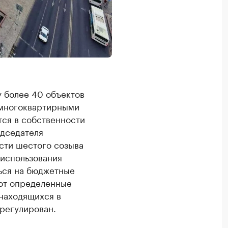
у более 40 объектов
 многоквартирными
тся в собственности
едседателя
сти шестого созыва
 использования
ться на бюджетные
ают определенные
 находящихся в
урегулирован.