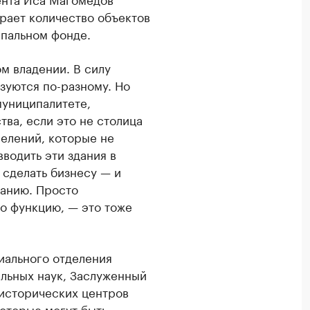
грает количество объектов
ипальном фонде.
ом владении. В силу
зуются по-разному. Но
муниципалитете,
ва, если это не столица
селений, которые не
водить эти здания в
 сделать бизнесу — и
данию. Просто
то функцию, — это тоже
иального отделения
льных наук, Заслуженный
 исторических центров
оторые могут быть