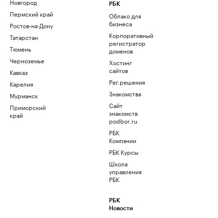
Новгород
РБК
Пермский край
Облако для
бизнеса
Ростов-на-Дону
Корпоративный
Татарстан
регистратор
Тюмень
доменов
Черноземье
Хостинг
сайтов
Кавказ
Рег.решения
Карелия
Знакомства
Мурманск
Сайт
Приморский
знакомств
край
podbor.ru
РБК
Компании
РБК Курсы
Школа
управления
РБК
РБК
Новости