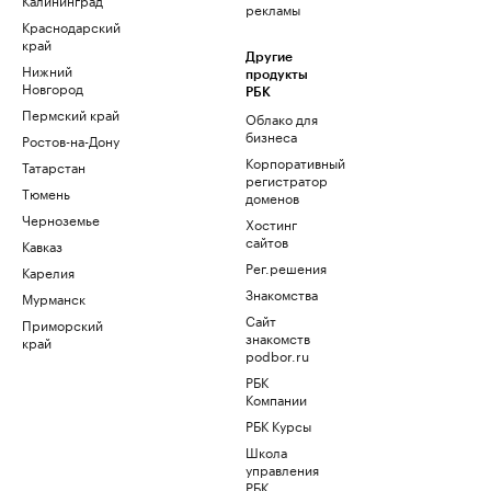
рекламы
Краснодарский
край
Другие
Нижний
продукты
Новгород
РБК
Пермский край
Облако для
бизнеса
Ростов-на-Дону
Корпоративный
Татарстан
регистратор
Тюмень
доменов
Черноземье
Хостинг
сайтов
Кавказ
Рег.решения
Карелия
Знакомства
Мурманск
Сайт
Приморский
знакомств
край
podbor.ru
РБК
Компании
РБК Курсы
Школа
управления
РБК