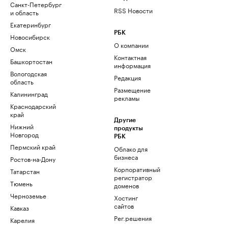
Санкт-Петербург
RSS Новости
и область
Екатеринбург
РБК
Новосибирск
О компании
Омск
Контактная
Башкортостан
информация
Вологодская
Редакция
область
Размещение
Калининград
рекламы
Краснодарский
край
Другие
Нижний
продукты
Новгород
РБК
Пермский край
Облако для
бизнеса
Ростов-на-Дону
Корпоративный
Татарстан
регистратор
Тюмень
доменов
Черноземье
Хостинг
сайтов
Кавказ
Рег.решения
Карелия