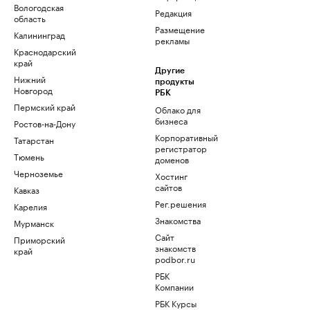
Вологодская
Редакция
область
Размещение
Калининград
рекламы
Краснодарский
край
Другие
Нижний
продукты
Новгород
РБК
Пермский край
Облако для
бизнеса
Ростов-на-Дону
Корпоративный
Татарстан
регистратор
Тюмень
доменов
Черноземье
Хостинг
сайтов
Кавказ
Рег.решения
Карелия
Знакомства
Мурманск
Сайт
Приморский
знакомств
край
podbor.ru
РБК
Компании
РБК Курсы