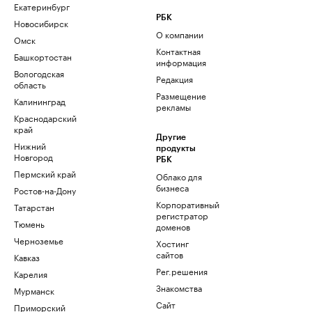
Екатеринбург
РБК
Новосибирск
О компании
Омск
Контактная
Башкортостан
информация
Вологодская
Редакция
область
Размещение
Калининград
рекламы
Краснодарский
край
Другие
Нижний
продукты
Новгород
РБК
Пермский край
Облако для
бизнеса
Ростов-на-Дону
Корпоративный
Татарстан
регистратор
Тюмень
доменов
Черноземье
Хостинг
сайтов
Кавказ
Рег.решения
Карелия
Знакомства
Мурманск
Сайт
Приморский