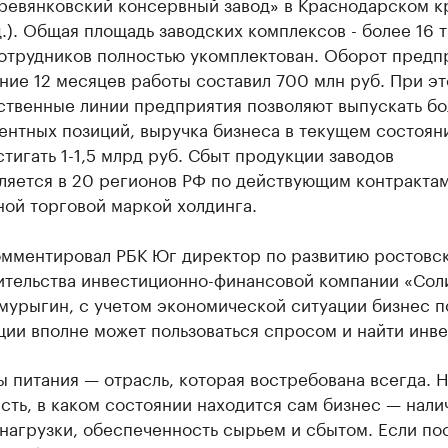
ревянковский консервный завод» в Краснодарском к
.). Общая площадь заводских комплексов - более 16 т
сотрудников полностью укомплектован. Оборот предп
ние 12 месяцев работы составил 700 млн руб. При э
ственные линии предприятия позволяют выпускать бо
ентных позиций, выручка бизнеса в текущем состоян
тигать 1-1,5 млрд руб. Сбыт продукции заводов
ляется в 20 регионов РФ по действующим контрактам
ой торговой маркой холдинга.
омментировал РБК Юг директор по развитию ростовс
ительства инвестиционно-финансовой компании «Сол
мурыгин, с учетом экономической ситуации бизнес п
ии вполне может пользоваться спросом и найти инве
 питания — отрасль, которая востребована всегда. Н
сть, в каком состоянии находится сам бизнес — нали
нагрузки, обеспеченность сырьем и сбытом. Если по