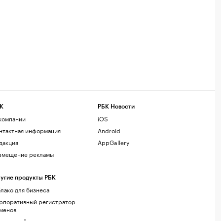
К
РБК Новости
компании
iOS
нтактная информация
Android
дакция
AppGallery
змещение рекламы
угие продукты РБК
лако для бизнеса
рпоративный регистратор
менов
стинг сайтов