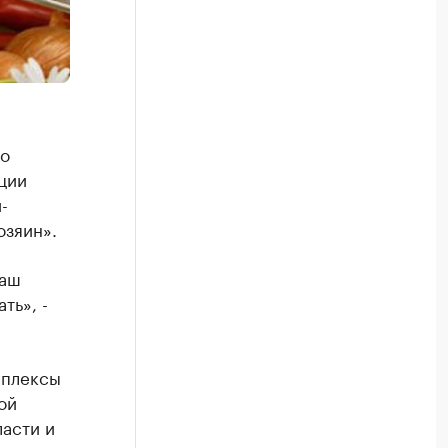
 о
ции
-
озяин».
наш
ть», -
мплексы
ой
асти и