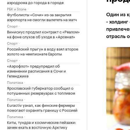
аэродрома до города в городе
РБК и Stone
Футболисты «Сочи» из-за закрытия
Один из 
аэропорта не смогли вылететь на матч
- холдинг
Спорт
привлечен
Винисиус продлил контракт с «Реалом»
на фоне слухов об уходе в «Арсенал»
отрасль 
Спорт
Российский прыгун в воду взял второе
золото на чемпионате Европы
Спорт
«Аэрофлот» предупредил об
изменении расписания в Сочи и
Геленджике
Политика
Ярославский губернатор сообщил о
потушенных резервуарах с топливом
Политика
Euractiv узнал, как финские фермеры
помогают охранять границу с Россией
Политика
Киты, тундра и космические пейзажи:
зачем ехать в восточную Арктику