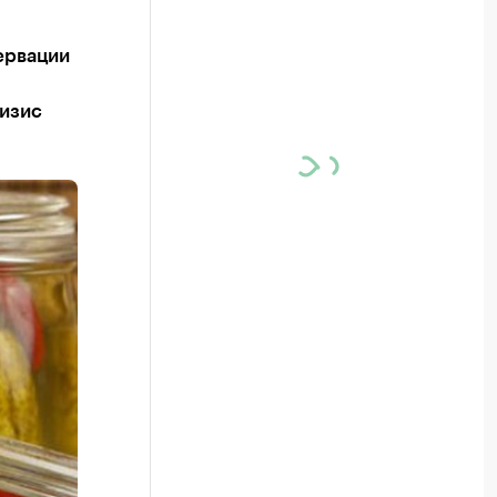
ервации
ризис