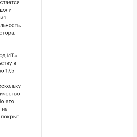
остается
 доли
ние
льность.
стора,
од ИТ.»
ству в
ю 17,5
оскольку
личество
о его
 на
 покрыт