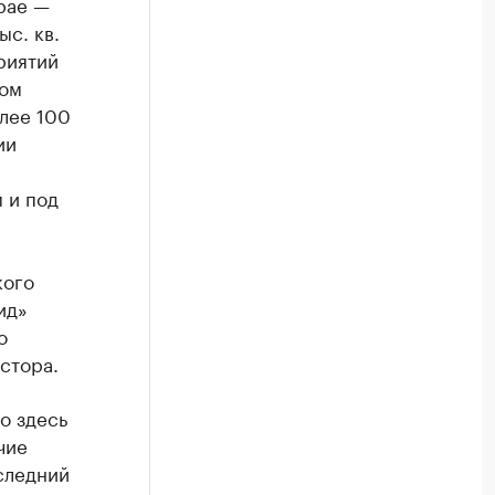
рае —
ыс. кв.
риятий
том
лее 100
ии
 и под
кого
ид»
о
стора.
о здесь
чие
следний