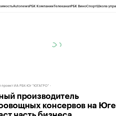
жимость
Autonews
РБК Компании
Телеканал
РБК Вино
Спорт
Школа упра
д
Стиль
Крипто
РБК Бизнес-среда
Дискуссионный клуб
Исследования
К
рагентов
Политика
Экономика
Бизнес
Технологии и медиа
Финансы
Рын
 проект ИА РБК-Юг "ЮГАГРО"
ный производитель
оовощных консервов на Юге
аст часть бизнеса