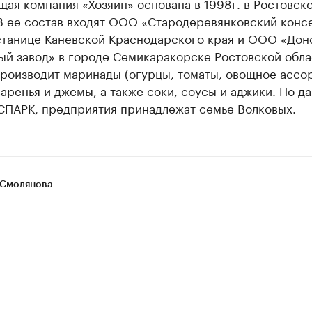
ая компания «Хозяин» основана в 1998г. в Ростовск
 В ее состав входят ООО «Стародеревянковский конс
 станице Каневской Краснодарского края и ООО «Дон
ый завод» в городе Семикаракорске Ростовской обла
роизводит маринады (огурцы, томаты, овощное ассор
варенья и джемы, а также соки, соусы и аджики. По д
СПАРК, предприятия принадлежат семье Волковых.
Смолянова