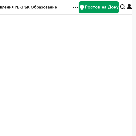
Ростов-на-Дону
вления РБК
РБК Образование
редитные рейтинги
Франшизы
Газета
ок наличной валюты