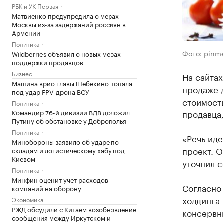
РБК и УК Первая
Матвиенко предупредила о мерах
Москвы из-за задержаний россиян в
Армении
Политика
Фото: pinme
Wildberries объявил о новых мерах
поддержки продавцов
Бизнес
На сайтах
Машина врио главы Шебекино попала
продаже 
под удар FPV‑дрона ВСУ
стоимость
Политика
продавца,
Командир 76-й дивизии ВДВ доложил
Путину об обстановке у Доброполья
Политика
«Речь ид
Минобороны заявило об ударе по
проект. О
складам и логистическому хабу под
Киевом
уточнил 
Политика
Минфин оценит учет расходов
Согласно
компаний на оборону
холдинга
Экономика
РЖД обсудили с Китаем возобновление
консервн
сообщения между Иркутском и