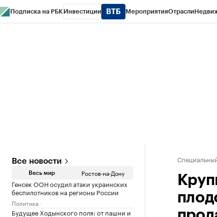
Подписка на РБК
Инвестиции
Мероприятия
Отрасли
Недви
РБК Курсы
РБК Life
Тренды
Визионеры
Национальные проекты
Горо
Спецпроекты СПб
Конференции СПб
Спецпроекты
Проверка конт
Специальный
Все новости
Ростов-на-Дону
Весь мир
Круп
Генсек ООН осудил атаки украинских
беспилотников на регионы России
плод
Политика
Будущее Ходынского поля: от пашни и
прод