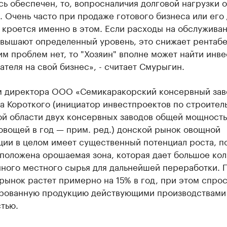
сь обеспечен, то,
вопрос
наличия долговой нагрузки 
 Очень часто при продаже готового бизнеса или его
 кроется именно в этом. Если расходы на обслужива
евышают определенный уровень, это снижает рентабе
им проблем нет, то "Хозяин" вполне может найти инве
ателя на свой бизнес», - считает Смурыгин.
м директора ООО «Семикаракорский консервный зав
 Короткого (инициатор инвестпроектов по строитель
й области двух консервных заводов общей мощность
овощей в год — прим. ред.) донской рынок овощной
ции в целом имеет существенный потенциал роста, п
положена орошаемая зона, которая дает большое ко
ного местного сырья для дальнейшей переработки. П
рынок растет примерно на 15% в год, при этом спрос
рованную продукцию действующими производствами
тью.