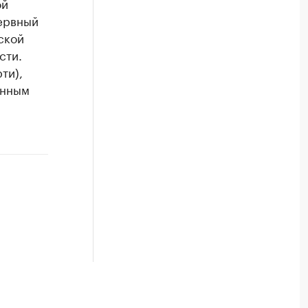
ой
ервный
ской
сти.
ти),
анным