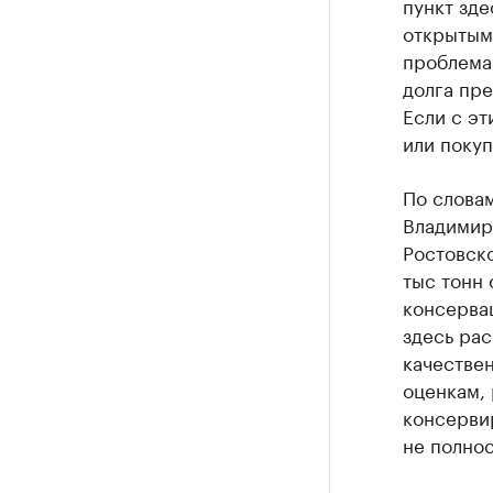
пункт зде
открытым.
проблема
долга пр
Если с эт
или покуп
По слова
Владимира
Ростовско
тыс тонн 
консерва
здесь рас
качествен
оценкам, 
консерви
не полнос