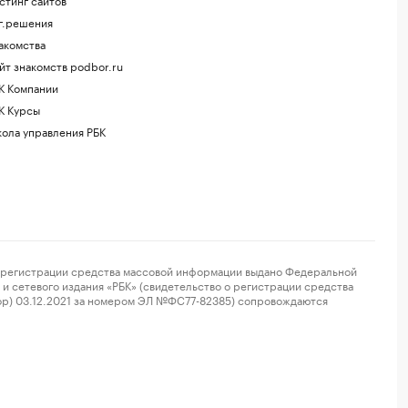
г.решения
акомства
йт знакомств podbor.ru
К Компании
К Курсы
ола управления РБК
регистрации средства массовой информации выдано Федеральной
и сетевого издания «РБК» (свидетельство о регистрации средства
ор) 03.12.2021 за номером ЭЛ №ФС77-82385) сопровождаются