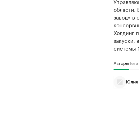
Управляющ
области.
завод» в
консервн
Холдинг п
закуски, 
системы 
Авторы
Теги
Юлия 