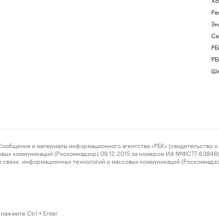
Ре
Зн
Са
РБ
РБ
Шк
ения и материалы информационного агентства «РБК» (свидетельство о 
овых коммуникаций (Роскомнадзор) 09.12.2015 за номером ИА №ФС77-63848) 
 связи, информационных технологий и массовых коммуникаций (Роскомнадз
нажмите Ctrl + Enter