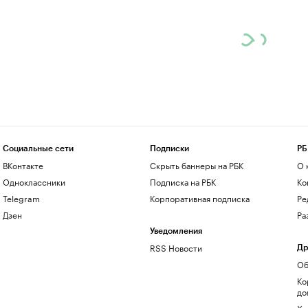
Социальные сети
Подписки
РБ
ВКонтакте
Скрыть баннеры на РБК
О 
Одноклассники
Подписка на РБК
Ко
Telegram
Корпоративная подписка
Ре
Дзен
Ра
Уведомления
RSS Новости
Др
Об
Ко
до
Хо