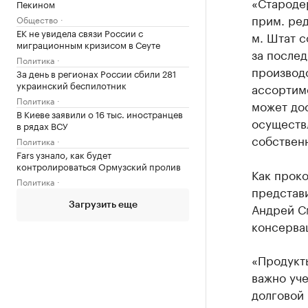
«Староде
Пекином
прим. ред
Общество
ЕК не увидела связи России с
м. Штат 
миграционным кризисом в Сеуте
за послед
Политика
производ
За день в регионах России сбили 281
украинский беспилотник
ассортим
Политика
может дос
В Киеве заявили о 16 тыс. иностранцев
осуществ
в рядах ВСУ
собственн
Политика
Fars узнало, как будет
контролироваться Ормузский пролив
Как прок
Политика
представ
Андрей С
Загрузить еще
консервац
«Продукты
важно уче
долговой 