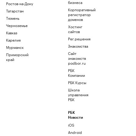
бизнеса
Ростов-на-Дону
Корпоративный
Татарстан
регистратор
Тюмень
доменов
Черноземье
Хостинг
сайтов
Кавказ
Рег.решения
Карелия
Знакомства
Мурманск
Сайт
Приморский
знакомств
край
podbor.ru
РБК
Компании
РБК Курсы
Школа
управления
РБК
РБК
Новости
iOS
Android