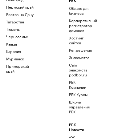
РБК
Пермский край
Облако для
бизнеса
Ростов-на-Дону
Корпоративный
Татарстан
регистратор
Тюмень
доменов
Черноземье
Хостинг
сайтов
Кавказ
Рег.решения
Карелия
Знакомства
Мурманск
Сайт
Приморский
знакомств
край
podbor.ru
РБК
Компании
РБК Курсы
Школа
управления
РБК
РБК
Новости
iOS