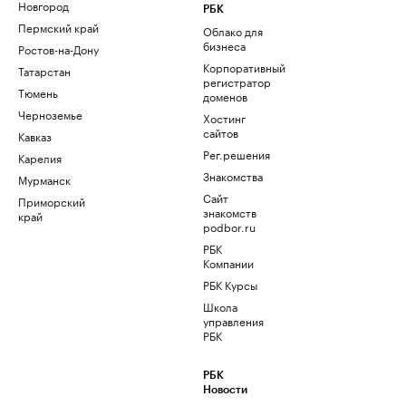
Новгород
РБК
Пермский край
Облако для
бизнеса
Ростов-на-Дону
Корпоративный
Татарстан
регистратор
Тюмень
доменов
Черноземье
Хостинг
сайтов
Кавказ
Рег.решения
Карелия
Знакомства
Мурманск
Сайт
Приморский
знакомств
край
podbor.ru
РБК
Компании
РБК Курсы
Школа
управления
РБК
РБК
Новости