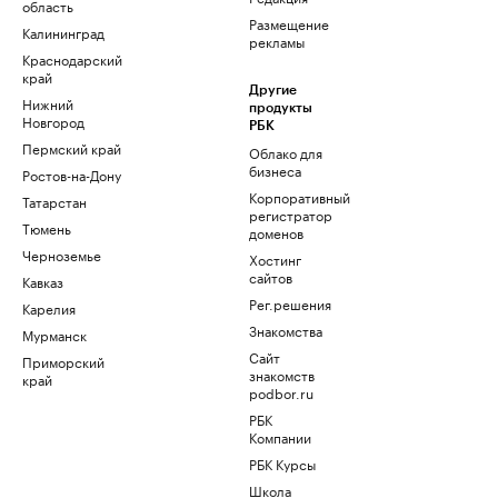
область
Размещение
Калининград
рекламы
Краснодарский
край
Другие
Нижний
продукты
Новгород
РБК
Пермский край
Облако для
бизнеса
Ростов-на-Дону
Корпоративный
Татарстан
регистратор
Тюмень
доменов
Черноземье
Хостинг
сайтов
Кавказ
Рег.решения
Карелия
Знакомства
Мурманск
Сайт
Приморский
знакомств
край
podbor.ru
РБК
Компании
РБК Курсы
Школа