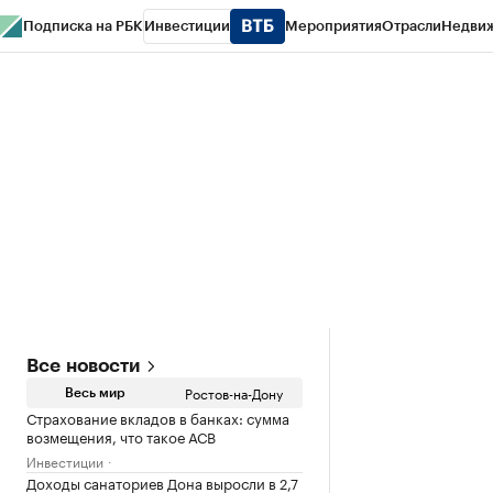
Подписка на РБК
Инвестиции
Мероприятия
Отрасли
Недви
РБК Курсы
РБК Life
Тренды
Визионеры
Национальные проекты
Горо
Спецпроекты СПб
Конференции СПб
Спецпроекты
Проверка конт
Все новости
Ростов-на-Дону
Весь мир
Страхование вкладов в банках: сумма
возмещения, что такое АСВ
Инвестиции
Доходы санаториев Дона выросли в 2,7