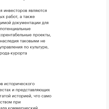
я инвесторов являются
х работ, а также
димой документации для
 потенциальные
корентабельные проекты,
 наследия таковыми не
управления по культуре,
орода-курорта
ов исторического
местах и представляющих
гатой историей, что само
еством при
вала коммерческий