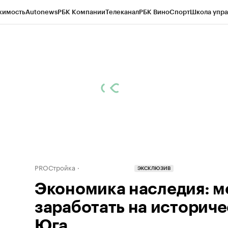
жимость
Autonews
РБК Компании
Телеканал
РБК Вино
Спорт
Школа упра
д
Стиль
Крипто
РБК Бизнес-среда
Дискуссионный клуб
Исследования
К
рагентов
Политика
Экономика
Бизнес
Технологии и медиа
Финансы
Рын
PROСтройка
ЭКСКЛЮЗИВ
Экономика наследия: м
заработать на историче
Юга