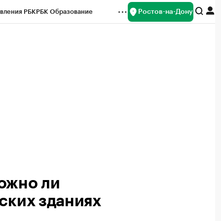
Ростов-на-Дону
вления РБК
РБК Образование
редитные рейтинги
Франшизы
Газета
ок наличной валюты
ожно ли
ских зданиях