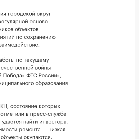
ия городской округ
регулярной основе
ников объектов
риятий по сохранению
заимодействие.
работы по текущему
течественной войны
й Победа» ФТС России», —
униципального образования
ОКН, состояние которых
 отметили в пресс-службе
 удается найти инвестора.
имости ремонта — низкая
 объекты окупаются.