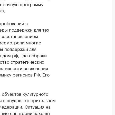
госрочную программу
РФ.
требований в
меры поддержки для тех
 восстановлением
ересмотрели многие
ы поддержки для
ш.дом.рф, где собрали
тство стратегических
ективности вовлечения
омику регионов РФ. Его
. объектов культурного
ся в неудовлетворительном
Федерации. Ситуация на
пные санатории находят