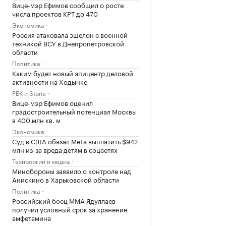
Вице-мэр Ефимов сообщил о росте
числа проектов КРТ до 470
Экономика
Россия атаковала эшелон с военной
техникой ВСУ в Днепропетровской
области
Политика
Каким будет новый эпицентр деловой
активности на Ходынке
РБК и Stone
Вице-мэр Ефимов оценил
градостроительный потенциал Москвы
в 400 млн кв. м
Экономика
Суд в США обязал Meta выплатить $942
млн из-за вреда детям в соцсетях
Технологии и медиа
Минобороны заявило о контроле над
Анискино в Харьковской области
Политика
Российский боец ММА Ядуллаев
получил условный срок за хранение
амфетамина