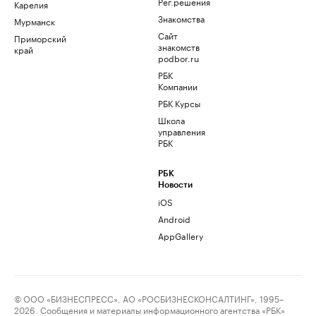
Рег.решения
Карелия
Знакомства
Мурманск
Сайт
Приморский
знакомств
край
podbor.ru
РБК
Компании
РБК Курсы
Школа
управления
РБК
РБК
Новости
iOS
Android
AppGallery
© ООО «БИЗНЕСПРЕСС», АО «РОСБИЗНЕСКОНСАЛТИНГ», 1995–
2026. Сообщения и материалы информационного агентства «РБК»