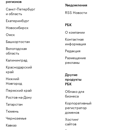
регионов
Уведомления
Санкт-Петербург
RSS Новости
и область
Екатеринбург
РБК
Новосибирск
О компании
Омск
Контактная
Башкортостан
информация
Вологодская
Редакция
область
Размещение
Калининград
рекламы
Краснодарский
край
Другие
Нижний
продукты
Новгород
РБК
Пермский край
Облако для
бизнеса
Ростов-на-Дону
Корпоративный
Татарстан
регистратор
Тюмень
доменов
Черноземье
Хостинг
сайтов
Кавказ