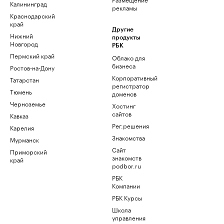
Калининград
рекламы
Краснодарский
край
Другие
Нижний
продукты
Новгород
РБК
Пермский край
Облако для
бизнеса
Ростов-на-Дону
Корпоративный
Татарстан
регистратор
Тюмень
доменов
Черноземье
Хостинг
сайтов
Кавказ
Рег.решения
Карелия
Знакомства
Мурманск
Сайт
Приморский
знакомств
край
podbor.ru
РБК
Компании
РБК Курсы
Школа
управления