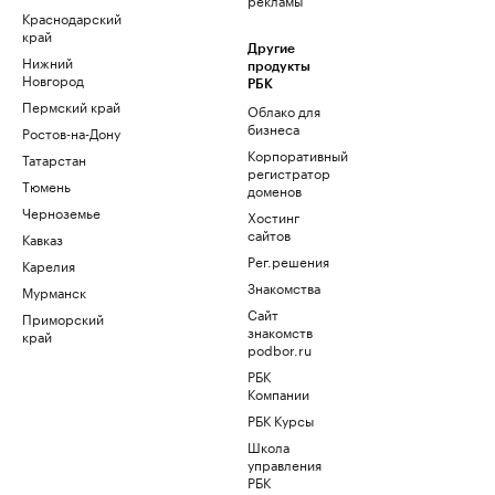
Краснодарский
край
Другие
Нижний
продукты
Новгород
РБК
Пермский край
Облако для
бизнеса
Ростов-на-Дону
Корпоративный
Татарстан
регистратор
Тюмень
доменов
Черноземье
Хостинг
сайтов
Кавказ
Рег.решения
Карелия
Знакомства
Мурманск
Сайт
Приморский
знакомств
край
podbor.ru
РБК
Компании
РБК Курсы
Школа
управления
РБК