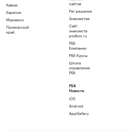
сайтов
Кавказ
Рег.решения
Карелия
Знакомства
Мурманск
Сайт
Приморский
знакомств
край
podbor.ru
РБК
Компании
РБК Курсы
Школа
управления
РБК
РБК
Новости
iOS
Android
AppGallery