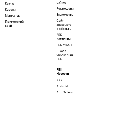
сайтов
Кавказ
Рег.решения
Карелия
Знакомства
Мурманск
Сайт
Приморский
знакомств
край
podbor.ru
РБК
Компании
РБК Курсы
Школа
управления
РБК
РБК
Новости
iOS
Android
AppGallery