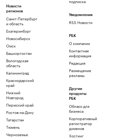
подписка
Новости
регионов
Уведомления
Санкт-Петербург
RSS Новости
и область
Екатеринбург
РБК
Новосибирск
О компании
Омск
Контактная
Башкортостан
информация
Вологодская
Редакция
область
Размещение
Калининград
рекламы
Краснодарский
край
Другие
Нижний
продукты
Новгород
РБК
Пермский край
Облако для
бизнеса
Ростов-на-Дону
Корпоративный
Татарстан
регистратор
Тюмень
доменов
Черноземье
Хостинг