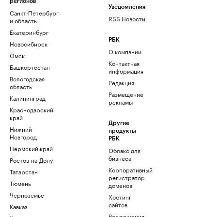
регионов
Уведомления
Санкт-Петербург
RSS Новости
и область
Екатеринбург
РБК
Новосибирск
О компании
Омск
Контактная
Башкортостан
информация
Вологодская
Редакция
область
Размещение
Калининград
рекламы
Краснодарский
край
Другие
Нижний
продукты
Новгород
РБК
Пермский край
Облако для
бизнеса
Ростов-на-Дону
Корпоративный
Татарстан
регистратор
Тюмень
доменов
Черноземье
Хостинг
сайтов
Кавказ
Рег.решения