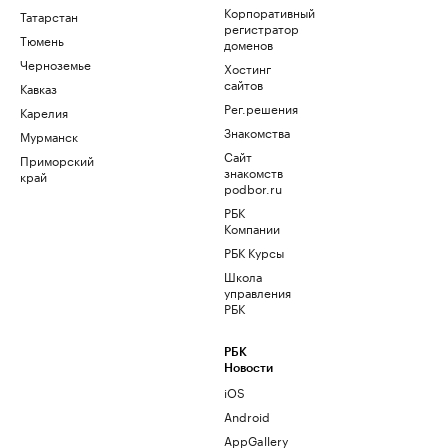
Корпоративный
Татарстан
регистратор
Тюмень
доменов
Черноземье
Хостинг
сайтов
Кавказ
Рег.решения
Карелия
Знакомства
Мурманск
Сайт
Приморский
знакомств
край
podbor.ru
РБК
Компании
РБК Курсы
Школа
управления
РБК
РБК
Новости
iOS
Android
AppGallery