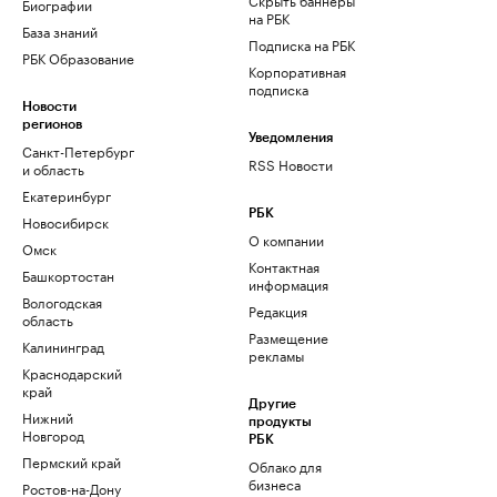
Биографии
на РБК
База знаний
Подписка на РБК
РБК Образование
Корпоративная
подписка
Новости
регионов
Уведомления
Санкт-Петербург
RSS Новости
и область
Екатеринбург
РБК
Новосибирск
О компании
Омск
Контактная
Башкортостан
информация
Вологодская
Редакция
область
Размещение
Калининград
рекламы
Краснодарский
край
Другие
Нижний
продукты
Новгород
РБК
Пермский край
Облако для
бизнеса
Ростов-на-Дону