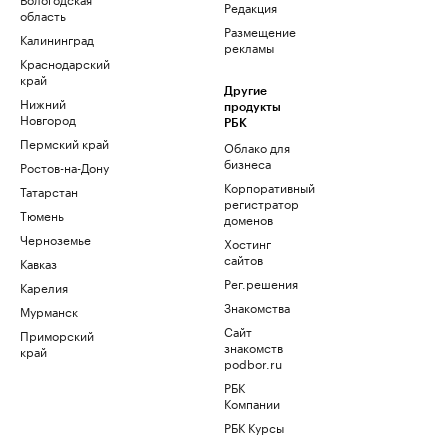
Редакция
область
Размещение
Калининград
рекламы
Краснодарский
край
Другие
Нижний
продукты
Новгород
РБК
Пермский край
Облако для
бизнеса
Ростов-на-Дону
Корпоративный
Татарстан
регистратор
Тюмень
доменов
Черноземье
Хостинг
сайтов
Кавказ
Рег.решения
Карелия
Знакомства
Мурманск
Сайт
Приморский
знакомств
край
podbor.ru
РБК
Компании
РБК Курсы