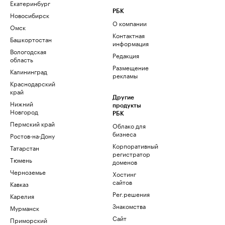
Екатеринбург
РБК
Новосибирск
О компании
Омск
Контактная
Башкортостан
информация
Вологодская
Редакция
область
Размещение
Калининград
рекламы
Краснодарский
край
Другие
Нижний
продукты
Новгород
РБК
Пермский край
Облако для
бизнеса
Ростов-на-Дону
Корпоративный
Татарстан
регистратор
Тюмень
доменов
Черноземье
Хостинг
сайтов
Кавказ
Рег.решения
Карелия
Знакомства
Мурманск
Сайт
Приморский